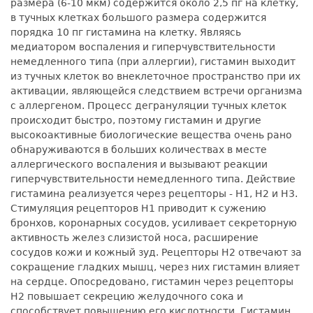
размера (6-10 мкм) содержится около 2,5 пг на клетку,
в тучных клетках большого размера содержится
порядка 10 пг гистамина на клетку. Являясь
медиатором воспаления и гиперчувствительности
немедленного типа (при аллергии), гистамин выходит
из тучных клеток во внеклеточное пространство при их
активации, являющейся следствием встречи организма
с аллергеном. Процесс дегрануляции тучных клеток
происходит быстро, поэтому гистамин и другие
высокоактивные биологические вещества очень рано
обнаруживаются в больших количествах в месте
аллергического воспаления и вызывают реакции
гиперчувствительности немедленного типа. Действие
гистамина реализуется через рецепторы - Н1, Н2 и Н3.
Стимуляция рецепторов Н1 приводит к сужению
бронхов, коронарных сосудов, усиливает секреторную
активность желез слизистой носа, расширение
сосудов кожи и кожный зуд. Рецепторы Н2 отвечают за
сокращение гладких мышц, через них гистамин влияет
на сердце. Опосредовано, гистамин через рецепторы
Н2 повышает секрецию желудочного сока и
способствует повышению его кислотности. Гистамин