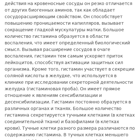
действия на кровеносные сосуды он резко отличается
от других биогенных аминов, так как обладает
сосудорасширяющим свойством. Он способствует
повышению проницаемости капилляров, вызывает
сокращение гладкой мускулатуры матки. Большое
количество гистамина образуется в области
воспаления, что имеет определенный биологический
смысл. Вызывая расширение сосудов в очаге
воспаления, гистамин тем самым ускоряет приток
лейкоцитов, способствуя активации защитных сил
организма. Кроме того, гистамин участвует в секреции
соляной кислоты в желудке, что используется в
клинике при исследовании секреторной деятельности
желудка (гистаминовая проба). Он имеет прямое
отношение к явлениям сенсибилизации и
десенсибилизации. Гистамин постоянно образуется в
различных органах и тканях. Большое количество
гистамина секретируется тучными клетками (в клетках
соединительной ткани) и базофилами (в клетках
крови). Тучные клетки разного размера различаются по
содержанию гистамина. В тучных клетках меньшего