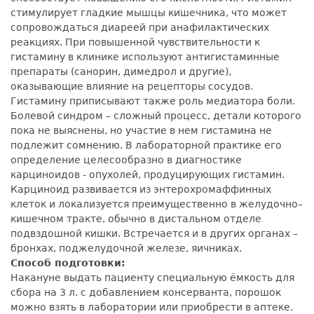
стимулирует гладкие мышцы кишечника, что может
сопровождаться диареей при анафилактических
реакциях. При повышенной чувствительности к
гистамину в клинике используют антигистаминные
препараты (санорин, димедрол и другие),
оказывающие влияние на рецепторы сосудов.
Гистамину приписывают также роль медиатора боли.
Болевой синдром – сложный процесс, детали которого
пока не выяснены, но участие в нем гистамина не
подлежит сомнению. В лабораторной практике его
определение целесообразно в диагностике
карциноидов - опухолей, продуцирующих гистамин.
Карциноид развивается из энтерохромаффинных
клеток и локализуется преимущественно в желудочно–
кишечном тракте, обычно в дистальном отделе
подвздошной кишки. Встречается и в других органах –
бронхах, поджелудочной железе, яичниках.
Способ подготовки:
Накануне выдать пациенту специальную ёмкость для
сбора на 3 л. с добавлением консерванта, порошок
можно взять в лаборатории или приобрести в аптеке.