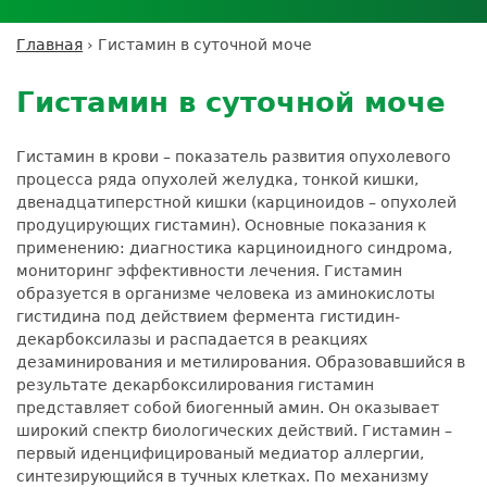
Личный кабинет пациента
Личный кабинет врача
Личный
Где сдать анализы
кабинет
Лицензии и сертификаты
Дисконтная программа
Сотрудничество
Выезд на дом
Главная
›
Гистамин в суточной моче
партнёра
Вы
Контроль качества
Back
ДМС
Экскурсия в
Подготовка к анализам
Сотрудничество
здесь
to
лабораторию
Гистамин в суточной моче
Вакансии
Обратная связь
Расшифровка анализов
top
Экскурсия в
Документы
Усиление профилактических мер для
лабораторию
Гистамин в крови – показатель развития опухолевого
безопасности пациентов
процесса ряда опухолей желудка, тонкой кишки,
Налоговый вычет
двенадцатиперстной кишки (карциноидов – опухолей
продуцирующих гистамин). Основные показания к
применению: диагностика карциноидного синдрома,
мониторинг эффективности лечения. Гистамин
образуется в организме человека из аминокислоты
гистидина под действием фермента гистидин-
декарбоксилазы и распадается в реакциях
дезаминирования и метилирования. Образовавшийся в
результате декарбоксилирования гистамин
представляет собой биогенный амин. Он оказывает
широкий спектр биологических действий. Гистамин –
первый иденцифицированый медиатор аллергии,
синтезирующийся в тучных клетках. По механизму