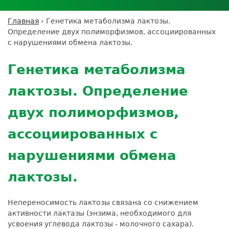
Личный кабинет пациента
Личный кабинет врача
Личный
Где сдать анализы
кабинет
Лицензии и сертификаты
Дисконтная программа
Сотрудничество
Выезд на дом
Главная
›
Генетика метаболизма лактозы.
партнёра
Вы
Контроль качества
Определение двух полиморфизмов, ассоциированных
ДМС
Экскурсия в
Подготовка к анализам
Сотрудничество
здесь
с нарушениями обмена лактозы.
лабораторию
Вакансии
Обратная связь
Расшифровка анализов
Back
Экскурсия в
Документы
to
Усиление профилактических мер для
Генетика метаболизма
лабораторию
top
безопасности пациентов
лактозы. Определение
Налоговый вычет
двух полиморфизмов,
ассоциированных с
нарушениями обмена
лактозы.
Непереносимость лактозы связана со снижением
активности лактазы (энзима, необходимого для
усвоения углевода лактозы - молочного сахара).