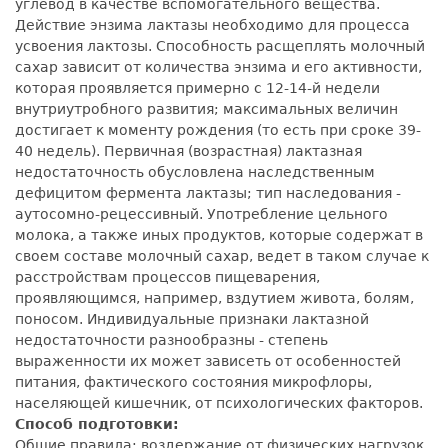
углевод в качестве вспомогательного вещества.
Действие энзима лактазы необходимо для процесса
усвоения лактозы. Способность расщеплять молочный
сахар зависит от количества энзима и его активности,
которая проявляется примерно с 12-14-й недели
внутриутробного развития; максимальных величин
достигает к моменту рождения (то есть при сроке 39-
40 недель). Первичная (возрастная) лактазная
недостаточность обусловлена наследственным
дефицитом фермента лактазы; тип наследования -
аутосомно-рецессивный. Употребление цельного
молока, а также иных продуктов, которые содержат в
своем составе молочный сахар, ведет в таком случае к
расстройствам процессов пищеварения,
проявляющимся, например, вздутием живота, болям,
поносом. Индивидуальные признаки лактазной
недостаточности разнообразны - степень
выраженности их может зависеть от особенностей
питания, фактического состояния микрофлоры,
населяющей кишечник, от психологических факторов.
Способ подготовки:
Общие правила: воздержание от физических нагрузок,