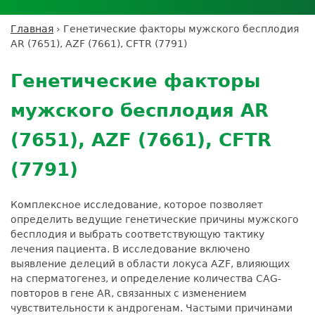
Личный кабинет пациента
Личный кабинет врача
Личный
Где сдать анализы
кабинет
Лицензии и сертификаты
Дисконтная программа
Сотрудничество
Выезд на дом
Главная
›
Генетические факторы мужского бесплодия
партнёра
Вы
Контроль качества
AR (7651), AZF (7661), CFTR (7791)
ДМС
Экскурсия в
Подготовка к анализам
Сотрудничество
здесь
Back
лабораторию
Вакансии
Обратная связь
Расшифровка анализов
to
Экскурсия в
Генетические факторы
Документы
top
Усиление профилактических мер для
лабораторию
безопасности пациентов
мужского бесплодия AR
Налоговый вычет
(7651), AZF (7661), CFTR
(7791)
Комплексное исследование, которое позволяет
определить ведущие генетические причины мужского
бесплодия и выбрать соответствующую тактику
лечения пациента. В исследование включено
выявление делеций в области локуса AZF, влияющих
на сперматогенез, и определение количества CAG-
повторов в гене AR, связанных с изменением
чувствительности к андрогенам. Частыми причинами