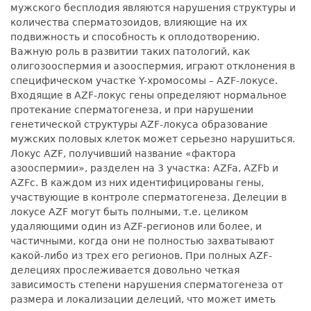
мужского бесплодия являются нарушения структуры и
количества сперматозоидов, влияющие на их
подвижность и способность к оплодотворению.
Важную роль в развитии таких патологий, как
олигозооспермия и азооспермия, играют отклонения в
специфическом участке Y-хромосомы – AZF-локусе.
Входящие в AZF-локус гены определяют нормальное
протекание сперматогенеза, и при нарушении
генетической структуры AZF-локуса образование
мужских половых клеток может серьезно нарушиться.
Локус AZF, получивший название «фактора
азооспермии», разделен на 3 участка: AZFa, AZFb и
AZFc. В каждом из них идентифицированы гены,
участвующие в контроле сперматогенеза. Делеции в
локусе AZF могут быть полными, т.е. целиком
удаляющими один из AZF-регионов или более, и
частичными, когда они не полностью захватывают
какой-либо из трех его регионов. При полных AZF-
делециях прослеживается довольно четкая
зависимость степени нарушения сперматогенеза от
размера и локализации делеций, что может иметь