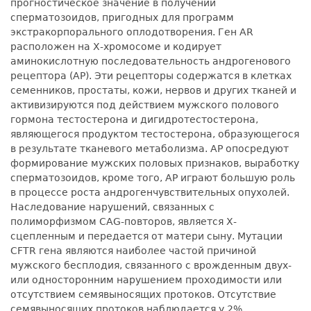
прогностическое значение в получении
сперматозоидов, пригодных для программ
экстракорпорального оплодотворения. Ген AR
расположен на Х-хромосоме и кодирует
аминокислотную последовательность андрогенового
рецептора (АР). Эти рецепторы содержатся в клетках
семенников, простаты, кожи, нервов и других тканей и
активизируются под действием мужского полового
гормона тестостерона и дигидротестостерона,
являющегося продуктом тестостерона, образующегося
в результате тканевого метаболизма. АР опосредуют
формирование мужских половых признаков, выработку
сперматозоидов, кроме того, АР играют большую роль
в процессе роста андрогенчувствительных опухолей.
Наследование нарушений, связанных с
полиморфизмом CAG-повторов, является Х-
сцепленным и передается от матери сыну. Мутации
CFTR гена являются наиболее частой причиной
мужского бесплодия, связанного с врожденным двух-
или односторонним нарушением проходимости или
отсутствием семявыносящих протоков. Отсутствие
семявыносящих протоков наблюдается у 2%