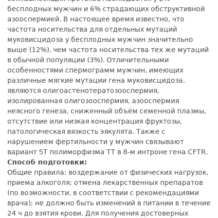
бесплодных мужчин и 6% страдающих обструктивной
азооспермией. В настоящее время известно, что
частота носительства для отдельных мутаций
муковисцидоза у бесплодных мужчин значительно
выше (12%), чем частота носительства тех же мутаций
в обычной популяции (3%). Отличительными
особенностями спермограмм мужчин, имеющих
различные мягкие мутации гена муковисцидоза,
являются олигоастенотератозооспермия,
изолированная олигозооспермия, азооспермия
неясного генеза, сниженный объём семенной плазмы,
отсутствие или низкая концентрация фруктозы,
патологическая вязкость эякулята. Также с
нарушением фертильности у мужчин связывают
вариант 5Т полиморфизма ТТ в 8-м интроне гена CFTR.
Способ подготовки:
Общие правила: воздержание от физических нагрузок,
приема алкоголя; отмена лекарственных препаратов
(по возможности, в соответствии с рекомендациями
врача); не должно быть изменений в питании в течение
24 ч до взятия крови. Для получения достоверных