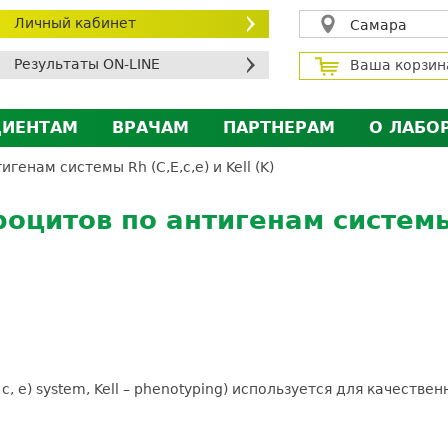
Личный кабинет
Самара
Результаты ON-LINE
Ваша корзин
ЦИЕНТАМ
ВРАЧАМ
ПАРТНЕРАМ
О ЛАБО
ичный кабинет пациента
Личный кабинет врача
Личный кабинет парт
Лицен
енам системы Rh (С,E,c,e) и Kell (K)
исконтная программа
Сотрудничество
Сотрудничество
Контр
цитов по антигенам системы R
МС
Экскурсия в лабораторию
Экскурсия в лаборат
Вакан
братная связь
Докум
силение профилактических мер для безопаснос
алоговый вычет
E, c, e) system, Kell – phenotyping) используется для качес