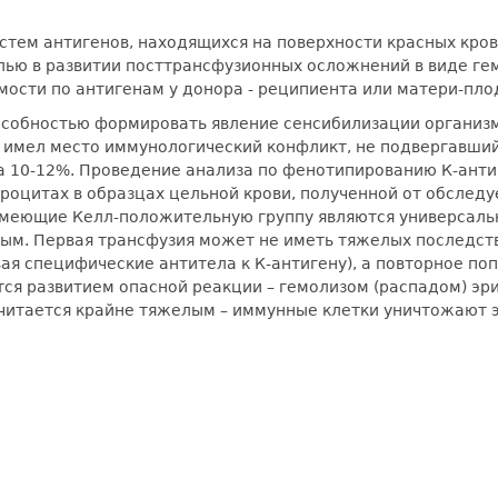
стем антигенов, находящихся на поверхности красных кров
лью в развитии посттрансфузионных осложнений в виде ге
ости по антигенам у донора - реципиента или матери-плод
особностью формировать явление сенсибилизации органи
 имел место иммунологический конфликт, не подвергавший
ка 10-12%. Проведение анализа по фенотипированию К-анти
троцитах в образцах цельной крови, полученной от обследу
 имеющие Келл-положительную группу являются универсал
ным. Первая трансфузия может не иметь тяжелых последств
ая специфические антитела к К-антигену), а повторное поп
я развитием опасной реакции – гемолизом (распадом) эр
читается крайне тяжелым – иммунные клетки уничтожают 