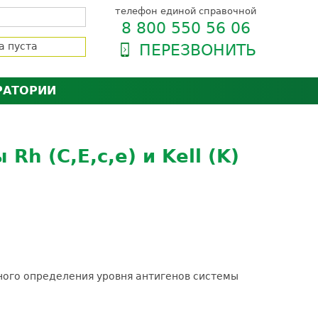
телефон единой справочной
8 800 550 56 06
а пуста
ПЕРЕЗВОНИТЬ
РАТОРИИ
нёра
зии и сертификаты
оль качества
h (С,E,c,e) и Kell (K)
орию
сии
енты
ти пациентов
твенного определения уровня антигенов системы