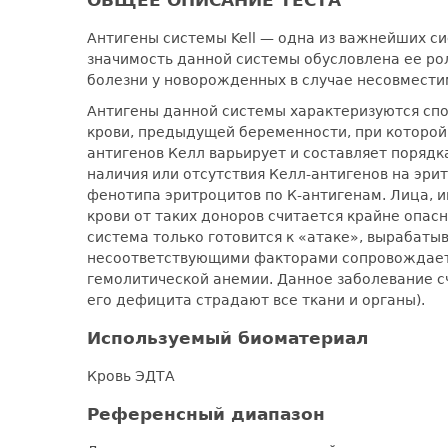
Антигены системы Kell — одна из важнейших си
значимость данной системы обусловлена ее ро
болезни у новорожденных в случае несовместим
Антигены данной системы характеризуются сп
крови, предыдущей беременности, при которой
антигенов Келл варьирует и составляет поряд
наличия или отсутствия Келл-антигенов на эри
фенотипа эритроцитов по К-антигенам. Лица,
крови от таких доноров считается крайне опас
система только готовится к «атаке», вырабатыв
несоответствующими факторами сопровождаетс
гемолитической анемии. Данное заболевание с
его дефицита страдают все ткани и органы).
Используемый биоматериал
Кровь ЭДТА
Референсный диапазон