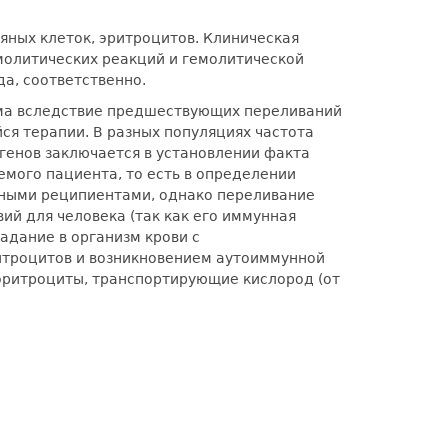
яных клеток, эритроцитов. Клиническая
молитических реакций и гемолитической
а, соответственно.
зма вследствие предшествующих переливаний
ся терапии. В разных популяциях частота
генов заключается в установлении факта
емого пациента, то есть в определении
ьными реципиентами, однако переливание
ий для человека (так как его иммунная
адание в организм крови с
итроцитов и возникновением аутоиммунной
эритроциты, транспортирующие кислород (от