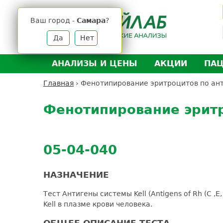
Jump
to
Ваш город -
Самара
?
navigation
Да
Нет
АНАЛИЗЫ И ЦЕНЫ
АКЦИИ
ПА
Анализы и цены
Л
Главная
›
Фенотипирование эритроцитов по антиг
Вы
Back
Где сдать анализы
Д
здесь
to
Фенотипирование эритро
Выезд на дом
Д
top
Подготовка к анализам
О
Расшифровка анализов
У
05-04-040
Н
НАЗНАЧЕНИЕ
Тест Антигены системы Kell (Antigens of Rh (C ,
Kell в плазме крови человека.
ОБЩЕЕ ОПИСАНИЕ ТЕСТА