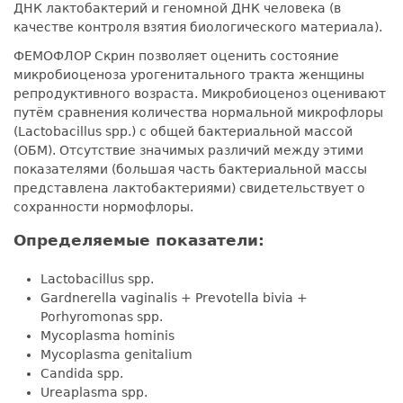
ДНК лактобактерий и геномной ДНК человека (в
качестве контроля взятия биологического материала).
ФЕМОФЛОР Скрин позволяет оценить состояние
микробиоценоза урогенитального тракта женщины
репродуктивного возраста. Микробиоценоз оценивают
путём сравнения количества нормальной микрофлоры
(Lactobacillus spp.) с общей бактериальной массой
(ОБМ). Отсутствие значимых различий между этими
показателями (большая часть бактериальной массы
представлена лактобактериями) свидетельствует о
сохранности нормофлоры.
Определяемые показатели:
Lactobacillus spp.
Gardnerella vaginalis + Prevotella bivia +
Porhyromonas spp.
Mycoplasma hominis
Mycoplasma genitalium
Candida spр.
Ureaplasma spp.