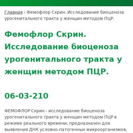
Личный кабинет пациента
Личный кабинет врача
Личный
Где сдать анализы
кабинет
Лицензии и сертификаты
Дисконтная программа
Сотрудничество
Выезд на дом
Главная
›
Фемофлор Скрин. Исследование биоценоза
партнёра
Вы
Контроль качества
урогенитального тракта у женщин методом ПЦР.
ДМС
Экскурсия в
Подготовка к анализам
Сотрудничество
здесь
Back
лабораторию
Вакансии
Обратная связь
Расшифровка анализов
to
Экскурсия в
Фемофлор Скрин.
Документы
top
Усиление профилактических мер для
лабораторию
безопасности пациентов
Исследование биоценоза
Налоговый вычет
урогенитального тракта у
женщин методом ПЦР.
06-03-210
ФЕМОФЛОР Скрин - исследование биоценоза
урогенитального тракта у женщин методом ПЦР в
режиме реального времени, предназначен для
выявления ДНК условно-патогенных микроорганизмов,