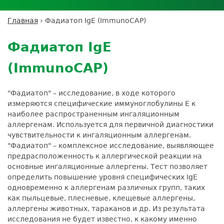
Личный кабинет пациента
Личный кабинет врача
Личный
Где сдать анализы
кабинет
Лицензии и сертификаты
Дисконтная программа
Сотрудничество
Выезд на дом
Главная
›
Фадиатоп IgE (ImmunoCAP)
партнёра
Вы
Контроль качества
Back
ДМС
Экскурсия в
Подготовка к анализам
Сотрудничество
здесь
to
лабораторию
Фадиатоп IgE
Вакансии
Обратная связь
Расшифровка анализов
top
Экскурсия в
Документы
Усиление профилактических мер для
(ImmunoCAP)
лабораторию
безопасности пациентов
Налоговый вычет
"Фадиатоп" – исследование, в ходе которого
измеряются специфические иммуноглобулины E к
наиболее распространенным ингаляционным
аллергенам. Используется для первичной диагностики
чувствительности к ингаляционным аллергенам.
"Фадиатоп" – комплексное исследование, выявляющее
предрасположенность к аллергической реакции на
основные ингаляционные аллергены. Тест позволяет
определить повышение уровня специфических IgE
одновременно к аллергенам различных групп, таких
как пыльцевые, плесневые, клещевые аллергены,
аллергены животных, тараканов и др. Из результата
исследования не будет известно, к какому именно