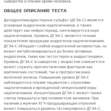
сыворотке и плазме крови человека.
ОБЩЕЕ ОПИСАНИЕ ТЕСТА
Дегидроэпиандростерона сульфат (ДГЭА-С) является
основным андрогеном надпочечников, а также
действует как нейростероид, синтезируется в коре
надпочечников. Уровень ДГЭА-С является точным
показателем продукции андрогенов надпочечниками.
ДГЭА-С обладает слабой андрогенной активностью, но
может метаболизироваться до более активных
андрогенов, таких как тестостерон и андростендион.
Уровень ДГЭА-С в сыворотке с возрастом снижается и
может служить прогностическим фактором как
критических состояний, так и прогрессии рака
молочной железы. Повышение уровня ДГЭА-С
наблюдается в плазме пациентов с опухолями
надпочечников и врожденной гиперплазией коры
надпочечников. Концентрация ДГЭА-С может также
слегка повышаться при поликистозе яичников. При
наличии у мужчин ХГЧ-продуцирующих опухолей
может повышаться уровень тестикулярного ДГЭА-С.