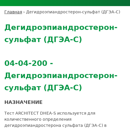
Личный кабинет пациента
Личный кабинет врача
Личный
Где сдать анализы
кабинет
Лицензии и сертификаты
Дисконтная программа
Сотрудничество
Выезд на дом
Главная
›
Дегидроэпиандростерон-сульфат (ДГЭА-С)
партнёра
Вы
Контроль качества
Back
ДМС
Экскурсия в
Подготовка к анализам
Сотрудничество
здесь
to
лабораторию
Дегидроэпиандростерон-
Вакансии
Обратная связь
Расшифровка анализов
top
Экскурсия в
Документы
Усиление профилактических мер для
сульфат (ДГЭА-С)
лабораторию
безопасности пациентов
Налоговый вычет
04-04-200 -
Дегидроэпиандростерон-
сульфат (ДГЭА-С)
НАЗНАЧЕНИЕ
Тест ARCHITECT DHEA-S используется для
количественного определения
дегидроэпиандростерона сульфата (ДГЭА-С) в