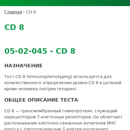
Личный кабинет пациента
Личный кабинет врача
Личный
Где сдать анализы
кабинет
Лицензии и сертификаты
Дисконтная программа
Сотрудничество
Выезд на дом
Главная
›
CD 8
партнёра
Вы
Контроль качества
Back
ДМС
Экскурсия в
Подготовка к анализам
Сотрудничество
здесь
to
лабораторию
CD 8
Вакансии
Обратная связь
Расшифровка анализов
top
Экскурсия в
Документы
Усиление профилактических мер для
лабораторию
безопасности пациентов
05-02-045 - CD 8
Налоговый вычет
НАЗНАЧЕНИЕ
Тест CD 8 (Immunophenotyping) используется для
количественного определения уровня CD 8 в цельной
крови человека (натрия гепарин).
ОБЩЕЕ ОПИСАНИЕ ТЕСТА
CD 8 — трансмембранный гликопротеин, служащий
корецептором Т-клеточных репепторов. Он облегчает
распознавание клеточно-связанных антигенов MHC
класса I. Цитотоксические Т-клетки распознают