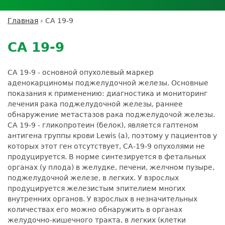
Личный кабинет пациента
Личный кабинет врача
Личный
Где сдать анализы
кабинет
Лицензии и сертификаты
Дисконтная программа
Сотрудничество
Выезд на дом
Главная
›
CA 19-9
партнёра
Вы
Контроль качества
Back
ДМС
Экскурсия в
Подготовка к анализам
Сотрудничество
здесь
to
лабораторию
CA 19-9
Вакансии
Обратная связь
Расшифровка анализов
top
Экскурсия в
Документы
Усиление профилактических мер для
лабораторию
CA 19-9 - основной опухолевый маркер
безопасности пациентов
аденокарциномы поджелудочной железы. Основные
Налоговый вычет
показания к применению: диагностика и мониторинг
лечения рака поджелудочной железы, раннее
обнаружение метастазов рака поджелудочой железы.
CA 19-9 - гликопротеин (белок), является гаптеном
антигена группы крови Lewis (a), поэтому у пациентов у
которых этот ген отсутствует, СА-19-9 опухолями не
продуцируется. В норме синтезируется в фетальных
органах (у плода) в желудке, печени, желчном пузыре,
поджелудочной железе, в легких. У взрослых
продуцируется железистым эпителием многих
внутренних органов. У взрослых в незначительных
количествах его можно обнаружить в органах
желудочно-кишечного тракта, в легких (клетки