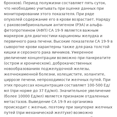
бронхов). Период полужизни составляет пять суток,
что необходимо учитывать при оценке данных при
мониторировании этого показателя. При ряде
опухолей содержание его в крови возрастает. Наряду
с раковоэмбриональным антигеном (РЭА) и альфа-
фетопротеином (АФП) CA 19-9 является важным
маркером для диагностики карциномы желудка и
первичного рака печени. Высокие показатели CA 19-9 в
сыворотке крови характерны также для рака толстой
кишки и серозного рака яичников. Умеренное
увеличение концентрации возможно при панкреатите
(остром и хроническом), доброкачественных
новообразованиях поджелудочной железы,
желчнокаменной болезни, холецистите, холангите,
циррозе печени, непроходимости желчных путей. При
этих процессах концентрация составляет 100-500 Ед/
мл (при норме до 37 Ед/мл). Значительное увеличение
(более 10000 Ед/мл) является признаком отдаленных
метастазов. Выведение СА 19-9 из организма
происходит с желчью, поэтому при закупорке желчных
путей (при механической желтухе) возможно