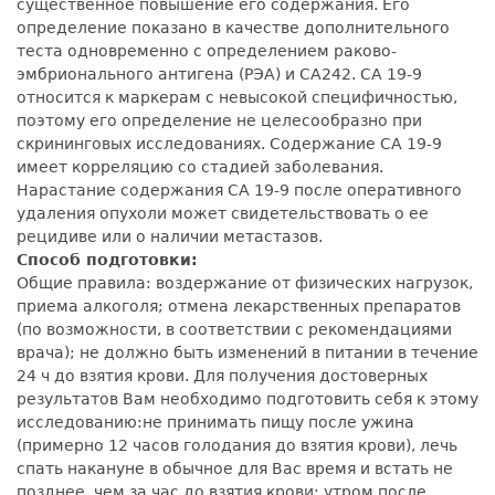
существенное повышение его содержания. Его
определение показано в качестве дополнительного
теста одновременно с определением раково-
эмбрионального антигена (РЭА) и СА242. CA 19-9
относится к маркерам с невысокой специфичностью,
поэтому его определение не целесообразно при
скрининговых исследованиях. Содержание СА 19-9
имеет корреляцию со стадией заболевания.
Нарастание содержания СА 19-9 после оперативного
удаления опухоли может свидетельствовать о ее
рецидиве или о наличии метастазов.
Способ подготовки:
Общие правила: воздержание от физических нагрузок,
приема алкоголя; отмена лекарственных препаратов
(по возможности, в соответствии с рекомендациями
врача); не должно быть изменений в питании в течение
24 ч до взятия крови. Для получения достоверных
результатов Вам необходимо подготовить себя к этому
исследованию:не принимать пищу после ужина
(примерно 12 часов голодания до взятия крови), лечь
спать накануне в обычное для Вас время и встать не
позднее, чем за час до взятия крови: утром после