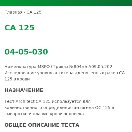
Личный кабинет пациента
Личный кабинет врача
Личный
Где сдать анализы
кабинет
Лицензии и сертификаты
Дисконтная программа
Сотрудничество
Выезд на дом
Главная
›
CA 125
партнёра
Вы
Контроль качества
Back
ДМС
Экскурсия в
Подготовка к анализам
Сотрудничество
здесь
to
лабораторию
CA 125
Вакансии
Обратная связь
Расшифровка анализов
top
Экскурсия в
Документы
Усиление профилактических мер для
лабораторию
безопасности пациентов
04-05-030
Налоговый вычет
Номенклатура МЗРФ (Приказ №804н): A09.05.202
Исследование уровня антигена аденогенных раков CA
125 в крови
НАЗНАЧЕНИЕ
Тест Architect СА 125 используется для
количественного определения антигена OC 125 в
сыворотке и плазме крови человека.
ОБЩЕЕ ОПИСАНИЕ ТЕСТА