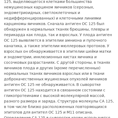
125, выделяющегося клетками большинства
немуцинозных карцином яичников (серозных,
эндометриоидных, светлоклеточных и
недифференцированных) и клеточными линиями
карциномы яичников. Сначала антиген ОС 125 был
обнаружен в нормальных тканях брюшины, плевры и
перикарда как плода, так и взрослых. У плода антиген
ОС 125 выявляется в эпителии амниона и пупочного
канатика, а также эпителии мюллеровых протоков. У
взрослых он обнаруживается в эпителии шейки матки
и эндометрии, инклюзионных кистах яичника и
сосочковых разрастаниях. С другой стороны, в тканях
яичников плода и других (кроме перечисленных)
нормальных тканях яичников взрослых или в ткани
доброкачественных муцинозных опухолей яичников
антиген ОС 125 не обнаруживается. В сыворотке
антиген ОС 125 находится в связанном состоянии с
гликопротеинами с высокой молекулярной массой,
разного размера и заряда. Структура молекулы СА 125,
в том числе близко расположенных повторяющихся
эпитопов для антител ОС 125 и М11 описана.
Определение СА 125 в сыворотке крови используется