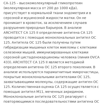
CA-125 – высокомолекулярный гликопротеин
(молекулярная масса от 200 до 1000 кДа),
присутствует в нормальной ткани эндометрия и в
серозной и муцинозной жидкости матки. Он не
проникает в кровоток, за исключением случаев
разрушения природных барьеров. В анализе
ARCHITECT CA 125 II определение антигена СА 125
проводится с помощью моноклональных антител ОС
125. Антитела ОС 125 были получены путем
гибридизации мышиных клеток миеломы с клетками
селезенки мышей, иммунизированных клетками
серозной цистаденокарциномы человека (линия OVCA
433). ARCHITECT CA 125 II является методикой
определения антигена ОС 125 второго поколения. В
анализе используются парамагнитные микрочастицы,
покрытые моноклональными антителами ОС 125,
захватывающими молекулы, содержащие антиген ОС
125. Количественная оценка СА 125 осуществляется с
помощью антител М11, меченных акридином.
Моноклональные антитела ОС 125 реагируют с
повторяющимися последовательностями антигена ОС