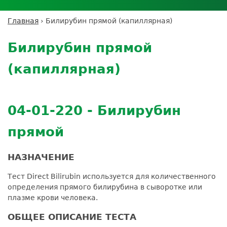
Личный кабинет пациента
Личный кабинет врача
Личный
Где сдать анализы
кабинет
Лицензии и сертификаты
Дисконтная программа
Сотрудничество
Выезд на дом
Главная
›
Билирубин прямой (капиллярная)
партнёра
Вы
Контроль качества
Back
ДМС
Экскурсия в
Подготовка к анализам
Сотрудничество
здесь
to
лабораторию
Билирубин прямой
Вакансии
Обратная связь
Расшифровка анализов
top
Экскурсия в
Документы
Усиление профилактических мер для
(капиллярная)
лабораторию
безопасности пациентов
Налоговый вычет
04-01-220 - Билирубин
прямой
НАЗНАЧЕНИЕ
Тест Direct Bilirubin используется для количественного
определения прямого билирубина в сыворотке или
плазме крови человека.
ОБЩЕЕ ОПИСАНИЕ ТЕСТА