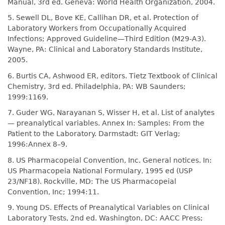
Manual, 3rd ed. Geneva: World Health Organization, 2004.
5. Sewell DL, Bove KE, Callihan DR, et al. Protection of
Laboratory Workers from Occupationally Acquired
Infections; Approved Guideline—Third Edition (M29-A3).
Wayne, PA: Clinical and Laboratory Standards Institute,
2005.
6. Burtis CA, Ashwood ER, editors. Tietz Textbook of Clinical
Chemistry, 3rd ed. Philadelphia, PA: WB Saunders;
1999:1169.
7. Guder WG, Narayanan S, Wisser H, et al. List of analytes
— preanalytical variables. Annex In: Samples: From the
Patient to the Laboratory. Darmstadt: GIT Verlag;
1996:Annex 8–9.
8. US Pharmacopeial Convention, Inc. General notices. In:
US Pharmacopeia National Formulary, 1995 ed (USP
23/NF18). Rockville, MD: The US Pharmacopeial
Convention, Inc; 1994:11.
9. Young DS. Effects of Preanalytical Variables on Clinical
Laboratory Tests, 2nd ed. Washington, DC: AACC Press;