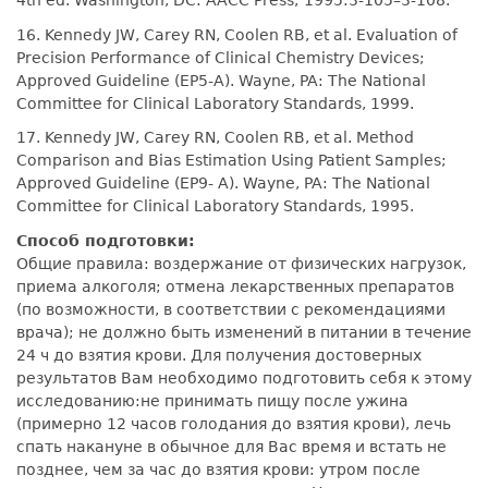
4th ed. Washington, DC: AACC Press; 1995:3-105–3-108.
16. Kennedy JW, Carey RN, Coolen RB, et al. Evaluation of
Precision Performance of Clinical Chemistry Devices;
Approved Guideline (EP5-A). Wayne, PA: The National
Committee for Clinical Laboratory Standards, 1999.
17. Kennedy JW, Carey RN, Coolen RB, et al. Method
Comparison and Bias Estimation Using Patient Samples;
Approved Guideline (EP9- A). Wayne, PA: The National
Committee for Clinical Laboratory Standards, 1995.
Способ подготовки:
Общие правила: воздержание от физических нагрузок,
приема алкоголя; отмена лекарственных препаратов
(по возможности, в соответствии с рекомендациями
врача); не должно быть изменений в питании в течение
24 ч до взятия крови. Для получения достоверных
результатов Вам необходимо подготовить себя к этому
исследованию:не принимать пищу после ужина
(примерно 12 часов голодания до взятия крови), лечь
спать накануне в обычное для Вас время и встать не
позднее, чем за час до взятия крови: утром после