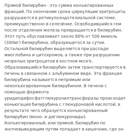
Прямой билирубин - это сумма конъюгированных
фракций. По окончании срока циркуляции эритроциты
разрушаются в ретикулоэндотелиальной системе,
преимущественно в селезёнке. Освободившийся гем
после отделения железа превращается в билирубин.
Этот путь обуславливает около 80% от 500 мкмоль
(300мг) билирубина, образующегося за сутки.
Остальной билирубин выделяется при распаде
миоглобина и цитохромов, а также при разрушении
незрелых эритроцитов в костном мозге.
Образовавшийся билирубин затем транспортируется в
печень в связанном с альбумином виде. Эта фракция
билирубина называется непрямым или
неконъюгированным билирубином. В печени с
помощью фермента
уридилдифосфатглюкуронилтрансферазы происходит
коньюгация билирубина с глюкуроновой кислотой, в
результате чего образуется конъюгированный
билирубин (моно- и диглюкурониды).
Конъюгированный, или прямой, билирубин по
желчевыводящим путям попадает в кишечник, где он