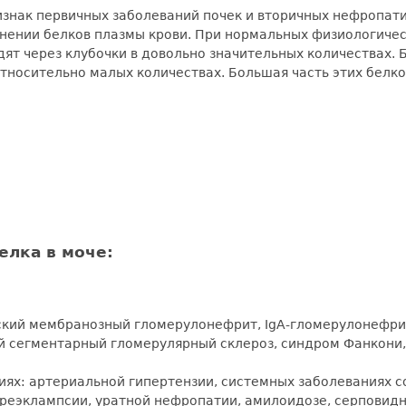
ризнак первичных заболеваний почек и вторичных нефропат
анении белков плазмы крови. При нормальных физиологичес
дят через клубочки в довольно значительных количествах. 
относительно малых количествах. Большая часть этих белко
елка в моче:
еский мембранозный гломерулонефрит, IgA-гломерулонефр
 сегментарный гломерулярный склероз, синдром Фанкони,
ях: артериальной гипертензии, системных заболеваниях с
реэклампсии, уратной нефропатии, амилоидозе, серповидн