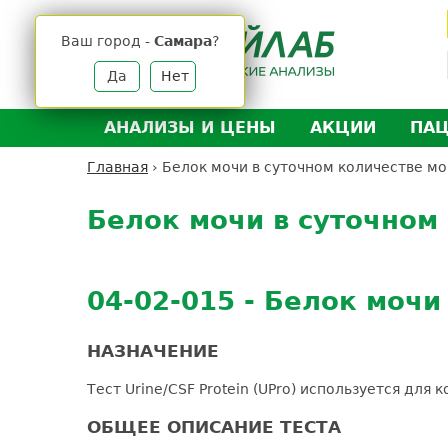
Jump
to
Ваш город -
Самара
?
navigation
Да
Нет
АНАЛИЗЫ И ЦЕНЫ
АКЦИИ
ПА
Анализы и цены
Л
Главная
›
Белок мочи в суточном количестве мо
Вы
Back
Где сдать анализы
Д
здесь
to
Белок мочи в суточном
Выезд на дом
Д
top
Подготовка к анализам
О
Расшифровка анализов
У
04-02-015 - Белок мочи
Н
НАЗНАЧЕНИЕ
Тест Urine/CSF Protein (UPro) используется для
ОБЩЕЕ ОПИСАНИЕ ТЕСТА