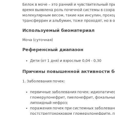
Белок в моче – это ранний и чувствительный п
время выявлена роль почечной системы в сохр
молекулярным весом, такие как инсулин, прохо
трансферрин и альбумин, тоже проходят, но в 
Используемый биоматериал
Моча (суточная)
Референсный диапазон
Дети (от 1 дня) и взрослые 0,04 - 0,30
Причины повышенной активности б
1. Заболевания почек:
первичные заболевания почек: идиопатич
гломерулонефрит, пиелонефрит, фокальный
липоидный нефроз;
поражения почек при системных заболевани
постстрептококковом гломерулонефрите, п