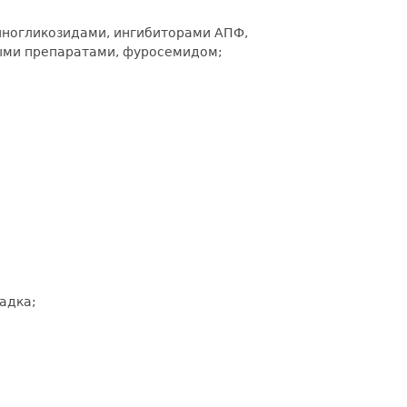
иногликозидами, ингибиторами АПФ,
ыми препаратами, фуросемидом;
адка;