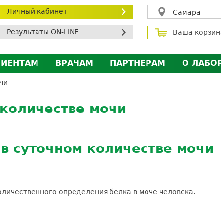
Личный кабинет
Самара
Результаты ON-LINE
Ваша корзин
ЦИЕНТАМ
ВРАЧАМ
ПАРТНЕРАМ
О ЛАБО
ичный кабинет пациента
Личный кабинет врача
Личный кабинет парт
Лицен
чи
исконтная программа
Сотрудничество
Сотрудничество
Контр
 количестве мочи
МС
Экскурсия в лабораторию
Экскурсия в лаборат
Вакан
братная связь
Докум
силение профилактических мер для безопаснос
 в суточном количестве мочи
алоговый вычет
 количественного определения белка в моче человека.