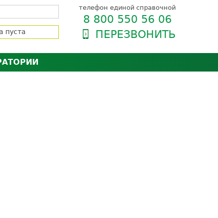
телефон единой справочной
8 800 550 56 06
а пуста
ПЕРЕЗВОНИТЬ
РАТОРИИ
нёра
зии и сертификаты
оль качества
орию
сии
енты
ти пациентов