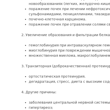
новообразованиях (легких, желудочно-кишеч
поражение почек при лечении нефротоксич
сульфонамидами, пенициллинами, тиазида
почечно-клеточная карцинома.
поражение почек при отравлении солями св
2. Увеличение образования и фильтрации белка
гемоглобинурия при интраваскулярном гем
миоглобинурия при повреждении мышечной
множественная миелома, макроглобулинем
3. Транзиторная (доброкачественная) протеину
ортостатическая протеинурия.
дегидратация, стресс, диета с высоким со
4. Другие причины:
заболевания центральной нервной системы
гипертиреоз;