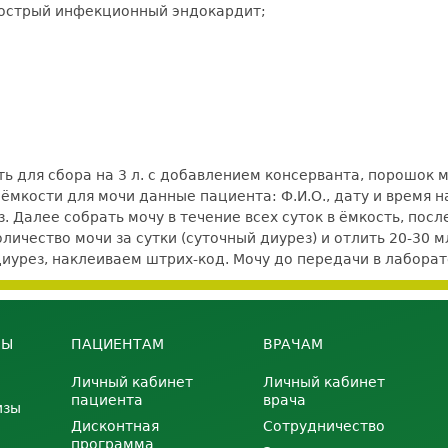
дострый инфекционный эндокардит;
 для сбора на 3 л. с добавлением консерванта, порошок м
мкости для мочи данные пациента: Ф.И.О., дату и время на
 Далее собрать мочу в течение всех суток в ёмкость, посл
ичество мочи за сутки (суточный диурез) и отлить 20-30 мл
диурез, наклеиваем штрих-код. Мочу до передачи в лаборат
НЫ
ПАЦИЕНТАМ
ВРАЧАМ
Личный кабинет
Личный кабинет
пациента
врача
изы
Дисконтная
Сотрудничество
программа