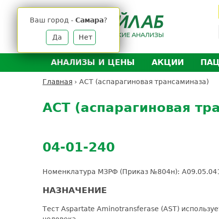
Jump
to
Ваш город -
Самара
?
navigation
Да
Нет
АНАЛИЗЫ И ЦЕНЫ
АКЦИИ
ПА
Анализы и цены
Л
Главная
›
АСТ (аспарагиновая трансаминаза)
Вы
Back
Где сдать анализы
Д
здесь
to
АСТ (аспарагиновая тр
Выезд на дом
Д
top
Подготовка к анализам
О
Расшифровка анализов
У
04-01-240
Н
Номенклатура МЗРФ (Приказ №804н): A09.05.0
НАЗНАЧЕНИЕ
Тест Aspartate Aminotransferase (AST) исполь
человека.