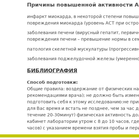
Причины повышенной активности А
инфаркт миокарда, в некоторой степени повыше
повреждения миокарда (уровень АСТ при остро
заболевания печени (вирусный гепатит, первич
повреждения печени – превышение нормы в сем
патология скелетной мускулатуры (прогресси
заболевания поджелудочной железы (умеренное
БИБЛИОГРАФИЯ
Способ подготовки:
Общие правила: воздержание от физических наг
рекомендациями врача); не должно быть измене
подготовить себя к этому исследованию:не при
для Вас время и встать не позднее, чем за час
течение 20-30минут) физическая активность 
кабинет лаборатории утром с 8 до 10 часов, гд
часов) с указанием времени взятия пробы и п