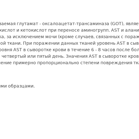
аемая глутамат - оксалоацетат-трансаминаза (GOT), являе
слот и кетокислот при переносе аминогрупп. AST и алани
а, за исключением мочи (кроме случаев, связанных с пор
ой ткани. При поражении данных тканей уровень AST в сы
я AST в сыворотке крови в течение 6 - 8 часов после боле
 четвертый или пятый день. Значения AST в сыворотке кров
ение примерно пропорционально степени повреждения тк
ыми образцами.