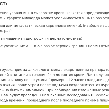
СТ:
ние уровня АСТ в сыворотке крови, является определяющи
м инфаркте миокарда может увеличиваться в 10-15 раз от
ная или метастатическая карцинома печени), (наиболее эф
ь раз)
вная мышечная дистрофия и дерматомиозиты)
 увеличение АСТ в 2-5 раз от верхней границы нормы отме
рузок, приема алкоголя; отмена лекарственных препаратов
ний в питании в течение 24 ч до взятия крови. Для получ
нимать пищу после ужина (примерно 12 часов голодания до 
 до взятия крови: утром после подъема воздержитесь от кур
должна быть минимальной. При соблюдении изложенных ре
е Вам будут проведены назначенные исследования. Возможно
ериода времени, прошедшего после последнего приема пищи