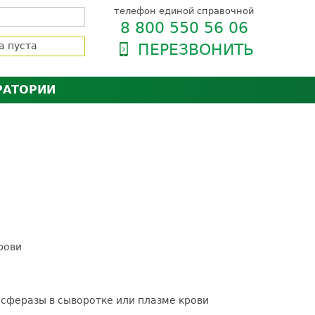
телефон единой справочной
8 800 550 56 06
а пуста
ПЕРЕЗВОНИТЬ
РАТОРИИ
нёра
зии и сертификаты
оль качества
орию
сии
енты
ти пациентов
рови
нсферазы в сыворотке или плазме крови