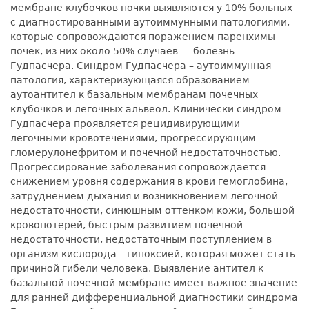
мембране клубочков почки выявляются у 10% больных
с диагностированными аутоиммунными патологиями,
которые сопровождаются поражением паренхимы
почек, из них около 50% случаев — болезнь
Гудпасчера. Синдром Гудпасчера – аутоиммунная
патология, характеризующаяся образованием
аутоантител к базальным мембранам почечных
клубочков и легочных альвеол. Клинически синдром
Гудпасчера проявляется рецидивирующими
легочными кровотечениями, прогрессирующим
гломерулонефритом и почечной недостаточностью.
Прогрессирование заболевания сопровождается
снижением уровня содержания в крови гемоглобина,
затруднением дыхания и возникновением легочной
недостаточности, синюшным оттенком кожи, большой
кровопотерей, быстрым развитием почечной
недостаточности, недостаточным поступлением в
организм кислорода – гипоксией, которая может стать
причиной гибели человека. Выявление антител к
базальной почечной мембране имеет важное значение
для ранней дифференциальной диагностики синдрома