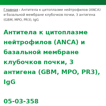
Личный кабинет пациента
Личный кабинет врача
Личный
Где сдать анализы
кабинет
Лицензии и сертификаты
Дисконтная программа
Сотрудничество
Выезд на дом
Главная
›
Антитела к цитоплазме нейтрофилов (ANCA)
партнёра
Вы
Контроль качества
и базальной мембране клубочков почки, 3 антигена
ДМС
Экскурсия в
Подготовка к анализам
Сотрудничество
здесь
(GBM, MPO, PR3), IgG
лабораторию
Вакансии
Обратная связь
Расшифровка анализов
Back
Экскурсия в
Документы
to
Усиление профилактических мер для
Антитела к цитоплазме
лабораторию
top
безопасности пациентов
нейтрофилов (ANCA) и
Налоговый вычет
базальной мембране
клубочков почки, 3
антигена (GBM, MPO, PR3),
IgG
05-03-358