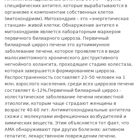
специфических антител, которые вырабатываются в
организме к компонентам собственных клеток
(митохондриям). Митохондрия – это «энергетическая
станция» живой клетки. Обнаружение антител к
митохондриям является лабораторным маркером
первичного билиарного цирроза. Первичный
билиарный цирроз печени это аутоиммунное
заболевание печени, которое проявляется в виде
малосимптомного хронического деструктивного
негнойного холангита, проходящее стадию холестаза,
которая завершается формированием цирроза.
Распространенность составляет 23–50 человек на 1
млн. взрослого населения, среди всех циррозов печени
составляет 6–12%.Первичный билиарный цирроз -
холестатическое заболевание печени неизвестной
этиологии, которым чаще страдают женщины в
возрасте 40-60 лет. Антимитохондриальные антитела
схожи с молекулами инфекционных возбудителей и
химических веществ. Этим объясняется тот факт, что
АМА обнаруживают при других болезнях: активном
гепатите, лекарственном повреждении печени,