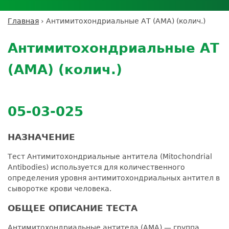
Личный кабинет пациента
Личный кабинет врача
Личный
Где сдать анализы
кабинет
Лицензии и сертификаты
Дисконтная программа
Сотрудничество
Выезд на дом
Главная
›
Антимитохондриальные АТ (AMA) (колич.)
партнёра
Вы
Контроль качества
Back
ДМС
Экскурсия в
Подготовка к анализам
Сотрудничество
здесь
to
лабораторию
Антимитохондриальные АТ
Вакансии
Обратная связь
Расшифровка анализов
top
Экскурсия в
Документы
Усиление профилактических мер для
(AMA) (колич.)
лабораторию
безопасности пациентов
Налоговый вычет
05-03-025
НАЗНАЧЕНИЕ
Тест Антимитохондриальные антитела (Mitochondrial
Antibodies) используется для количественного
определения уровня антимитохондриальных антител в
сыворотке крови человека.
ОБЩЕЕ ОПИСАНИЕ ТЕСТА
Антимитохондриальные антитела (AMA) — группа