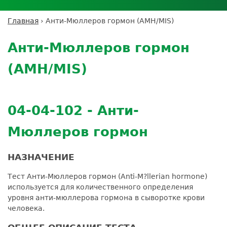
Личный кабинет пациента
Личный кабинет врача
Личный
Где сдать анализы
кабинет
Лицензии и сертификаты
Дисконтная программа
Сотрудничество
Выезд на дом
Главная
›
Анти-Мюллеров гормон (AMH/MIS)
партнёра
Вы
Контроль качества
Back
ДМС
Экскурсия в
Подготовка к анализам
Сотрудничество
здесь
to
лабораторию
Анти-Мюллеров гормон
Вакансии
Обратная связь
Расшифровка анализов
top
Экскурсия в
Документы
Усиление профилактических мер для
(AMH/MIS)
лабораторию
безопасности пациентов
Налоговый вычет
04-04-102 - Анти-
Мюллеров гормон
НАЗНАЧЕНИЕ
Тест Анти-Мюллеров гормон (Anti-M?llerian hormone)
используется для количественного определения
уровня анти-мюллерова гормона в сыворотке крови
человека.