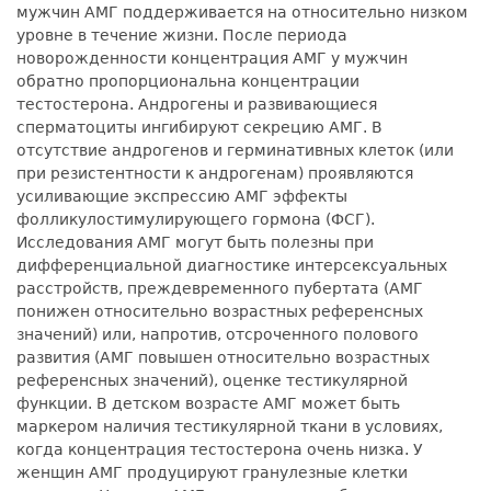
мужчин АМГ поддерживается на относительно низком
уровне в течение жизни. После периода
новорожденности концентрация АМГ у мужчин
обратно пропорциональна концентрации
тестостерона. Андрогены и развивающиеся
сперматоциты ингибируют секрецию АМГ. В
отсутствие андрогенов и герминативных клеток (или
при резистентности к андрогенам) проявляются
усиливающие экспрессию АМГ эффекты
фолликулостимулирующего гормона (ФСГ).
Исследования АМГ могут быть полезны при
дифференциальной диагностике интерсексуальных
расстройств, преждевременного пубертата (АМГ
понижен относительно возрастных референсных
значений) или, напротив, отсроченного полового
развития (АМГ повышен относительно возрастных
референсных значений), оценке тестикулярной
функции. В детском возрасте АМГ может быть
маркером наличия тестикулярной ткани в условиях,
когда концентрация тестостерона очень низка. У
женщин АМГ продуцируют гранулезные клетки