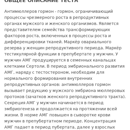
ОБЩЕЕ ОПИСАНИЕ ТЕСТА
Антимюллеров гормон - гормон, ограничивающий
процессы чрезмерного роста в репродуктивных
органах мужского и женского организмов. Является
представителем семейства трансформирующих
факторов роста, включенных в процессы роста и
дифференцировки тканей. Маркёр овариального
резерва у женщин репродуктивного периода. Маркёр
тестикулярной функции в препубертате у мужчин. У
мужчин АМГ продуцируется в семенных канальцах
клетками Сертоли. В период эмбрионального развития
АМГ, наряду с тестостероном, необходим для
нормального формирования внутренних
репродуктивных органов: антимюллеров гормон
вызывает редукцию у мужского эмбриона мюллеровых
протоков (зачатков женского репродуктивного тракта).
Секреция АМГ у мужчин начинается в период
эмбриогенеза и продолжается на протяжении всей
жизни. В норме АМГ повышен в сыворотке крови
мужчин в препубертатном периоде. Концентрация
АМГ падает в период пубертата, далее у взрослых