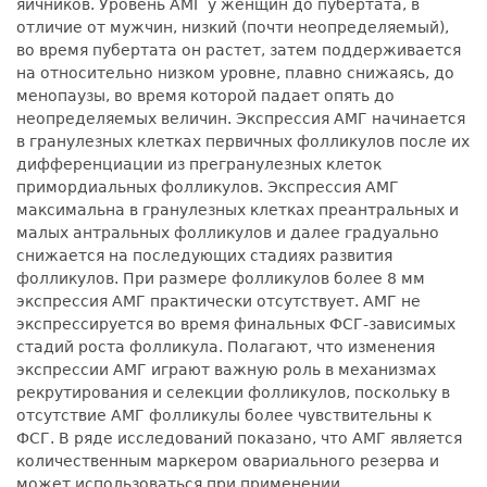
яичников. Уровень АМГ у женщин до пубертата, в
отличие от мужчин, низкий (почти неопределяемый),
во время пубертата он растет, затем поддерживается
на относительно низком уровне, плавно снижаясь, до
менопаузы, во время которой падает опять до
неопределяемых величин. Экспрессия АМГ начинается
в гранулезных клетках первичных фолликулов после их
дифференциации из прегранулезных клеток
примордиальных фолликулов. Экспрессия АМГ
максимальна в гранулезных клетках преантральных и
малых антральных фолликулов и далее градуально
снижается на последующих стадиях развития
фолликулов. При размере фолликулов более 8 мм
экспрессия АМГ практически отсутствует. АМГ не
экспрессируется во время финальных ФСГ-зависимых
стадий роста фолликула. Полагают, что изменения
экспрессии АМГ играют важную роль в механизмах
рекрутирования и селекции фолликулов, поскольку в
отсутствие АМГ фолликулы более чувствительны к
ФСГ. В ряде исследований показано, что АМГ является
количественным маркером овариального резерва и
может использоваться при применении