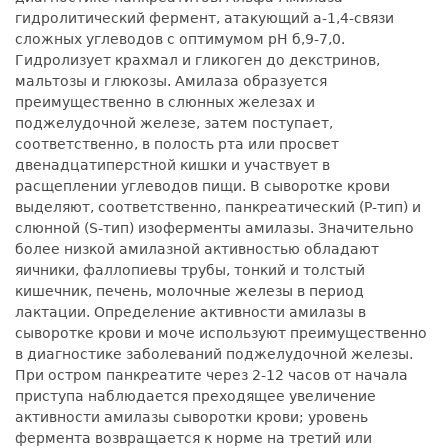
гидролитический фермент, атакующий а-1,4-связи
сложных углеводов с оптимумом pH б,9-7,0.
Гидролизует крахмал и гликоген до декстринов,
мальтозы и глюкозы. Амилаза образуется
преимущественно в слюнных железах и
поджелудочной железе, затем поступает,
соответственно, в полость рта или просвет
двенадцатиперстной кишки и участвует в
расщеплении углеводов пищи. В сыворотке крови
выделяют, соответственно, панкреатический (P-тип) и
слюнной (S-тип) изоферменты амилазы. Значительно
более низкой амилазной активностью обладают
яичники, фаллопиевы трубы, тонкий и толстый
кишечник, печень, молочные железы в период
лактации. Определение активности амилазы в
сыворотке крови и моче используют преимущественно
в диагностике заболеваний поджелудочной железы.
При остром панкреатите через 2-12 часов от начала
приступа наблюдается преходящее увеличение
активности амилазы сыворотки крови; уровень
фермента возвращается к норме на третий или