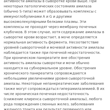
активности амилазы в сыворотке крови выше. При
некоторых патологических состояниях амилаза
(обычно S-типа) может образовывать комплексы с
иммуноглобулинами А и G и другими
высокомолекулярными белками плазмы. Эти
комплексы не проходят через мембрану почечных
клубочков. В этом случае, хотя содержание амилазы в
сыворотке крови возрастает, в моче определяется
нормальная активность фермента. Несоответствие
уровней сывороточной и мочевой активности амилазы
наблюдается также при почечной недостаточности.
При хроническом панкреатите вне обострения
активность амилазы сыворотки и мочи обычно
находится на субнормальном уровне. Обострения
хронического панкреатита сопровождаются
небольшими увеличениями уровня сывороточной
амилазы. Некоторые непанкреатические заболевания
также могут сопровождаться гиперамилаземией. В их
числе хроническая почечная недостаточность
(снижение клиренса сывороточной амилазы), любого
рода повреждения слюнных желез, заболевания
желчного тракта как результат первичного или