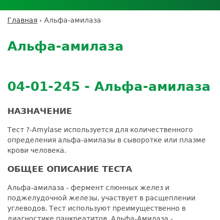
Личный кабинет пациента
Личный кабинет врача
Личный
Где сдать анализы
кабинет
Лицензии и сертификаты
Дисконтная программа
Сотрудничество
Выезд на дом
Главная
›
Альфа-амилаза
партнёра
Вы
Контроль качества
Back
ДМС
Экскурсия в
Подготовка к анализам
Сотрудничество
здесь
to
лабораторию
Альфа-амилаза
Вакансии
Обратная связь
Расшифровка анализов
top
Экскурсия в
Документы
Усиление профилактических мер для
лабораторию
безопасности пациентов
04-01-245 - Альфа-амилаза
Налоговый вычет
НАЗНАЧЕНИЕ
Тест ?-Amylase используется для количественного
определения альфа-амилазы в сыворотке или плазме
крови человека.
ОБЩЕЕ ОПИСАНИЕ ТЕСТА
Альфа-амилаза - фермент слюнных желез и
поджелудочной железы, участвует в расщеплении
углеводов. Тест используют преимущественно в
диагностике панкреатитов. Альфа-Амилаза -