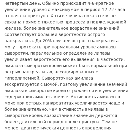
четвертый день. Обычно происходит 4-6-кратное
увеличение уровня с максимумом в период 12-72 часа
от начала приступа. Хотя величина показателя не
связана прямо с тяжестью процесса в поджелудочной
железе, более значительное возрастание значений
соответствует большей вероятности острого
панкреатита. До 20% случаев острого панкреатита
могут протекать при нормальном уровне амилазы
сыворотки, параллельное определение липазы
увеличивает вероятность его выявления. В частности,
амилаза сыворотки крови может быть нормальной при
острых панкреатитах, ассоциированных с
гиперлипемией. Сывороточная амилаза
экскретируется с мочой, поэтому увеличение значений
амилазы в сыворотке крови отражается и в увеличении
содержания амилазы в моче. Активность амилазы в
моче при острых панкреатитах увеличивается чаще и
более значительно, чем активность амилазы в
сыворотке крови, возрастание значений держится
более длительный период после приступа. Тем не
менее, диагностическая ценность определения