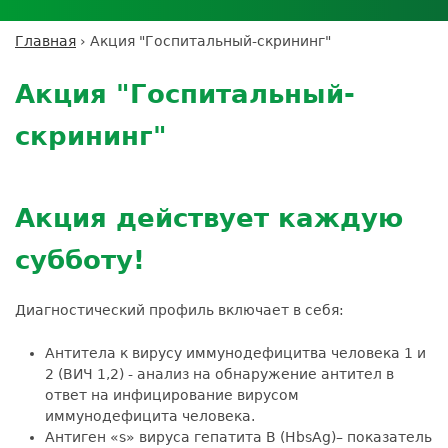
Личный кабинет пациента
Личный кабинет врача
Личный
Где сдать анализы
кабинет
Лицензии и сертификаты
Дисконтная программа
Сотрудничество
Выезд на дом
Главная
›
Акция "Госпитальный-скрининг"
партнёра
Вы
Контроль качества
Back
ДМС
Экскурсия в
Подготовка к анализам
Сотрудничество
здесь
to
лабораторию
Акция "Госпитальный-
Вакансии
Обратная связь
Расшифровка анализов
top
Экскурсия в
Документы
Усиление профилактических мер для
скрининг"
лабораторию
безопасности пациентов
Налоговый вычет
Акция действует каждую
субботу!
Диагностический профиль включает в себя:
Антитела к вирусу иммунодефицитва человека 1 и
2 (ВИЧ 1,2) - анализ на обнаружение антител в
ответ на инфицирование вирусом
иммунодефицита человека.
Антиген «s» вируса гепатита В (HbsAg)– показатель