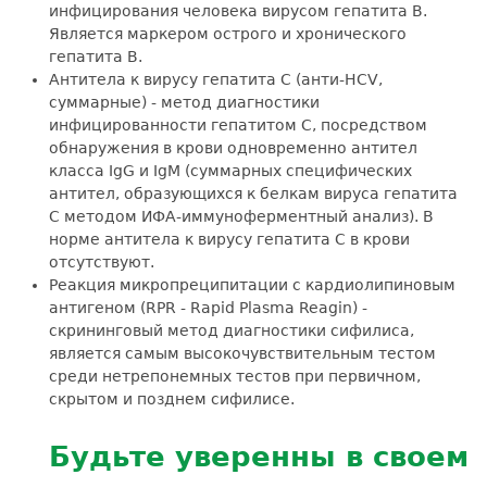
инфицирования человека вирусом гепатита В.
Является маркером острого и хронического
гепатита В.
Антитела к вирусу гепатита С (анти-HCV,
суммарные) - метод диагностики
инфицированности гепатитом С, посредством
обнаружения в крови одновременно антител
класса IgG и IgM (суммарных специфических
антител, образующихся к белкам вируса гепатита
С методом ИФА-иммуноферментный анализ). В
норме антитела к вирусу гепатита С в крови
отсутствуют.
Реакция микропреципитации с кардиолипиновым
антигеном (RPR - Rapid Plasma Reagin) -
скрининговый метод диагностики сифилиса,
является самым высокочувствительным тестом
среди нетрепонемных тестов при первичном,
скрытом и позднем сифилисе.
Будьте уверенны в своем