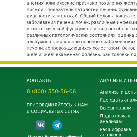
анемия, клинические признаки появления желту
прямой - показатель патологии печени. Основ
диагностика желтух.
6. Общий белок - показат
заболевания печени, почек, различные инфекци
и синтетической функции печени (способности 
различных патологических состояниях, оценка 
альбумина с мочой при почечных заболеваниях.
печени, сопровождающихся холестазом. Основн
желчи, желчекаменная болезнь, рак головки по
КОНТАКТЫ
АНАЛИЗЫ И ЦЕ
8 (800) 550-56-06
Анализы и цены
Где сдать анал
ПРИСОЕДИНЯЙТЕСЬ К НАМ
Выезд на дом
В СОЦИАЛЬНЫХ СЕТЯХ!
Подготовка к
анализам
Расшифровка
анализов
*Реклама. Не является публичной