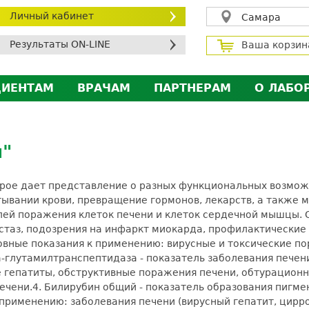
Личный кабинет
Самара
Результаты ON-LINE
Ваша корзин
ЦИЕНТАМ
ВРАЧАМ
ПАРТНЕРАМ
О ЛАБО
ичный кабинет пациента
Личный кабинет врача
Личный кабинет парт
Лицен
исконтная программа
Сотрудничество
Сотрудничество
Контр
и"
МС
Экскурсия в лабораторию
Экскурсия в лаборат
Вакан
братная связь
Докум
рое дает представление о разных функциональных возможно
силение профилактических мер для безопаснос
ывании крови, превращение гормонов, лекарств, а также м
телей поражения клеток печени и клеток сердечной мышцы.
алоговый вычет
естаз, подозрения на инфаркт миокарда, профилактические
овные показания к применению: вирусные и токсические п
а-глутамилтранспептидаза - показатель заболевания пече
е гепатиты, обструктивные поражения печени, обтурацион
ечени.
4. Билирубин общий - показатель образования пигме
рименению: заболевания печени (вирусный гепатит, цирроз