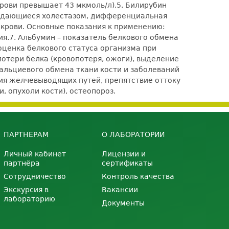
рови превышает 43 мкмоль/л).
5. Билирубин
вождающиеся холестазом, дифференциальная
 крови. Основные показания к применению:
ия.
7. Альбумин – показатель белкового обмена
оценка белкового статуса организма при
потери белка (кровопотеря, ожоги), выделение
альциевого обмена ткани кости и заболеваний
ия желчевыводящих путей, препятствие оттоку
 опухоли кости), остеопороз.
ПАРТНЕРАМ
О ЛАБОРАТОРИИ
Личный кабинет
Лицензии и
партнёра
сертификаты
Сотрудничество
Контроль качества
Экскурсия в
Вакансии
лабораторию
Документы