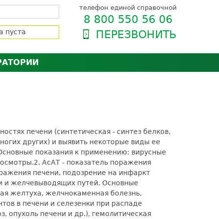
телефон единой справочной
8 800 550 56 06
а пуста
ПЕРЕЗВОНИТЬ
РАТОРИИ
нёра
зии и сертификаты
оль качества
орию
сии
енты
стях печени (синтетическая - синтез белков,
ти пациентов
ногих других) и выявить некоторые виды ее
 Основные показания к применению: вирусные
 осмотры.
2. АсАТ - показатель поражения
оражения печени, подозрение на инфаркт
ни и желчевыводящих путей. Основные
ная желтуха, желчнокаменная болезнь,
нтов в печени и селезенки при распаде
, опухоль печени и др.), гемолитическая