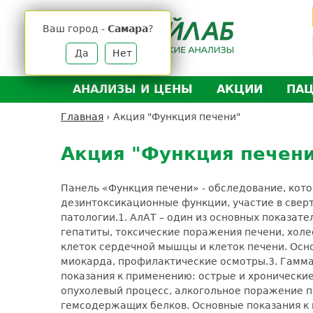
Jump
to
Ваш город -
Самара
?
navigation
Да
Нет
АНАЛИЗЫ И ЦЕНЫ
АКЦИИ
ПА
Анализы и цены
Л
Главная
›
Акция "Функция печени"
Вы
Back
Где сдать анализы
Д
здесь
to
Акция "Функция печен
Выезд на дом
Д
top
Подготовка к анализам
О
Панель «Функция печени» - обследование, кото
Расшифровка анализов
У
дезинтоксикационные функции, участие в сверт
патологии.
1. АлАТ – один из основных показа
Н
гепатиты, токсические поражения печени, хол
клеток сердечной мышцы и клеток печени. Осн
миокарда, профилактические осмотры.
3. Гамм
показания к применению: острые и хронически
опухолевый процесс, алкогольное поражение п
гемсодержащих белков. Основные показания к п