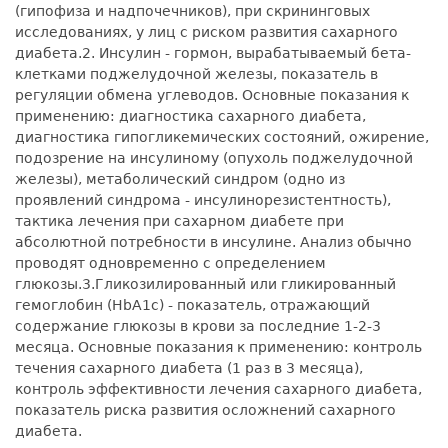
(гипофиза и надпочечников), при скрининговых
исследованиях, у лиц с риском развития сахарного
диабета.
2. Инсулин - гормон, вырабатываемый бета-
клетками поджелудочной железы, показатель в
регуляции обмена углеводов. Основные показания к
применению: диагностика сахарного диабета,
диагностика гипогликемических состояний, ожирение,
подозрение на инсулиному (опухоль поджелудочной
железы), метаболический синдром (одно из
проявлений синдрома - инсулинорезистентность),
тактика лечения при сахарном диабете при
абсолютной потребности в инсулине. Анализ обычно
проводят одновременно с определением
глюкозы.
3.Гликозилированный или гликированный
гемоглобин (HbA1c) - показатель, отражающий
содержание глюкозы в крови за последние 1-2-3
месяца. Основные показания к применению: контроль
течения сахарного диабета (1 раз в 3 месяца),
контроль эффективности лечения сахарного диабета,
показатель риска развития осложнений сахарного
диабета.