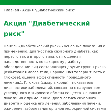
Личный кабинет пациента
Личный кабинет врача
Личный
Где сдать анализы
кабинет
Лицензии и сертификаты
Дисконтная программа
Сотрудничество
Выезд на дом
Главная
›
Акция "Диабетический риск"
партнёра
Вы
Контроль качества
Back
ДМС
Экскурсия в
Подготовка к анализам
Сотрудничество
здесь
to
лабораторию
Акция "Диабетический
Вакансии
Обратная связь
Расшифровка анализов
top
Экскурсия в
Документы
Усиление профилактических мер для
риск"
лабораторию
безопасности пациентов
Налоговый вычет
Панель «Диабетический риск» - основные показания к
применению: диагностика сахарного диабета, как
первого так и второго типа, отягощенная
наследственность по сахарному диабету,
обследование лиц составляющих другие группы риска
(избыточная масса тела, нарушенная толерантность к
глюкозе), оценка эффективности проводимого
лечения.
1. Глюкоза (сахар в крови) – показатель
диагностики заболеваний, связанных с нарушением
углеводного и жирового обмена веществ. Основные
показания к применению: диагностика сахарного
диабета и оценка его лечения, заболевания печени,
ожирение, заболевания органов эндокринной системы