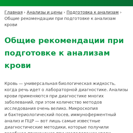
Личный кабинет пациента
Личный кабинет врача
Личный
Где сдать анализы
кабинет
Лицензии и сертификаты
Дисконтная программа
Сотрудничество
Выезд на дом
Главная
›
Анализы и цены
›
Подготовка к анализам
›
партнёра
Вы
Контроль качества
Общие рекомендации при подготовке к анализам
ДМС
Экскурсия в
Подготовка к анализам
Сотрудничество
здесь
крови
лабораторию
Вакансии
Обратная связь
Расшифровка анализов
Back
Экскурсия в
Документы
to
Усиление профилактических мер для
Общие рекомендации при
лабораторию
top
безопасности пациентов
подготовке к анализам
Налоговый вычет
крови
Кровь — универсальная биологическая жидкость,
когда речь идет о лабораторной диагностике. Анализы
крови применяются при диагностике многих
заболеваний, при этом количество методов
исследования очень велико. Микроскопия
и бактериологический посев, иммуноферментный
анализ и ПЦР — вот лишь самые известные
диагностические методики, которые получили