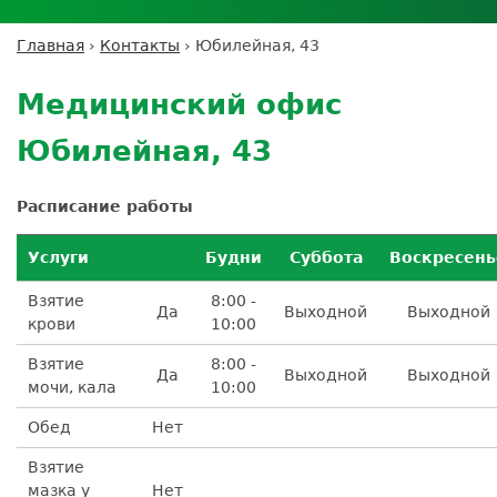
Личный кабинет пациента
Личный кабинет врача
Личный
Где сдать анализы
кабинет
Лицензии и сертификаты
Дисконтная программа
Сотрудничество
Выезд на дом
Главная
›
Контакты
›
Юбилейная, 43
партнёра
Вы
Контроль качества
Back
ДМС
Экскурсия в
Подготовка к анализам
Сотрудничество
здесь
to
лабораторию
Медицинский офис
Вакансии
Обратная связь
Расшифровка анализов
top
Экскурсия в
Документы
Усиление профилактических мер для
Юбилейная, 43
лабораторию
безопасности пациентов
Налоговый вычет
Расписание работы
Услуги
Будни
Суббота
Воскресень
Взятие
8:00 -
Да
Выходной
Выходной
крови
10:00
Взятие
8:00 -
Да
Выходной
Выходной
мочи, кала
10:00
Обед
Нет
Взятие
мазка у
Нет