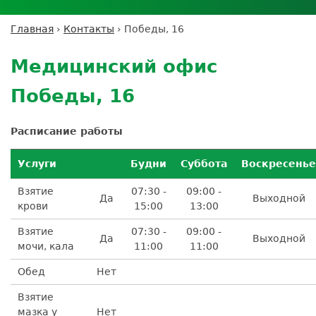
Личный кабинет пациента
Личный кабинет врача
Личный
Где сдать анализы
кабинет
Лицензии и сертификаты
Дисконтная программа
Сотрудничество
Выезд на дом
Главная
›
Контакты
›
Победы, 16
партнёра
Вы
Контроль качества
Back
ДМС
Экскурсия в
Подготовка к анализам
Сотрудничество
здесь
to
лабораторию
Медицинский офис
Вакансии
Обратная связь
Расшифровка анализов
top
Экскурсия в
Документы
Усиление профилактических мер для
Победы, 16
лабораторию
безопасности пациентов
Налоговый вычет
Расписание работы
Услуги
Будни
Суббота
Воскресенье
Взятие
07:30 -
09:00 -
Да
Выходной
крови
15:00
13:00
Взятие
07:30 -
09:00 -
Да
Выходной
мочи, кала
11:00
11:00
Обед
Нет
Взятие
мазка у
Нет