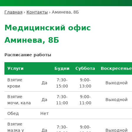
Личный кабинет пациента
Личный кабинет врача
Личный
Где сдать анализы
кабинет
Лицензии и сертификаты
Дисконтная программа
Сотрудничество
Выезд на дом
Главная
›
Контакты
›
Аминева, 8Б
партнёра
Вы
Контроль качества
Back
ДМС
Экскурсия в
Подготовка к анализам
Сотрудничество
здесь
to
лабораторию
Медицинский офис
Вакансии
Обратная связь
Расшифровка анализов
top
Экскурсия в
Документы
Усиление профилактических мер для
Аминева, 8Б
лабораторию
безопасности пациентов
Налоговый вычет
Расписание работы
Услуги
Будни
Суббота
Воскресенье
Взятие
7:30-
9:00-
Да
Выходной
крови
15:00
13:00
Взятие
7:30-
9:00-
Да
Выходной
мочи, кала
11:00
11:00
Обед
Нет
Взятие
7:30-
9:00-
мазка у
Да
Выходной