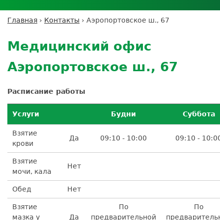
Личный кабинет пациента
Личный кабинет врача
Личный
Где сдать анализы
кабинет
Лицензии и сертификаты
Дисконтная программа
Сотрудничество
Выезд на дом
Главная
›
Контакты
›
Аэропортовское ш., 67
партнёра
Вы
Контроль качества
Back
ДМС
Экскурсия в
Подготовка к анализам
Сотрудничество
здесь
to
лабораторию
Медицинский офис
Вакансии
Обратная связь
Расшифровка анализов
top
Экскурсия в
Документы
Усиление профилактических мер для
Аэропортовское ш., 67
лабораторию
безопасности пациентов
Налоговый вычет
Расписание работы
Услуги
Будни
Суббота
Взятие
Да
09:10 - 10:00
09:10 - 10:0
крови
Взятие
Нет
мочи, кала
Обед
Нет
Взятие
По
По
мазка у
Да
предварительной
предваритель