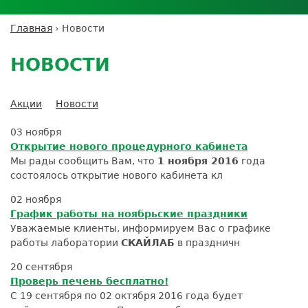
Личный кабинет пациента
Личный кабинет врача
Личный
Где сдать анализы
кабинет
Лицензии и сертификаты
Дисконтная программа
Сотрудничество
Выезд на дом
Главная
›
Новости
партнёра
Вы
Контроль качества
Back
ДМС
Экскурсия в
Подготовка к анализам
Сотрудничество
здесь
to
лабораторию
НОВОСТИ
Вакансии
Обратная связь
Расшифровка анализов
top
Экскурсия в
Документы
Усиление профилактических мер для
лабораторию
безопасности пациентов
Акции
Новости
Налоговый вычет
03 ноября
Открытие нового процедурного кабинета
Мы рады сообщить Вам, что
1 ноября 2016
года
состоялось открытие нового кабинета кл
02 ноября
График работы на ноябрьские праздники
Уважаемые клиенты, информируем Вас о графике
работы лаборатории
СКАЙЛАБ
в праздничн
20 сентября
Проверь печень бесплатно!
С 19 сентября по 02 октября 2016 года будет