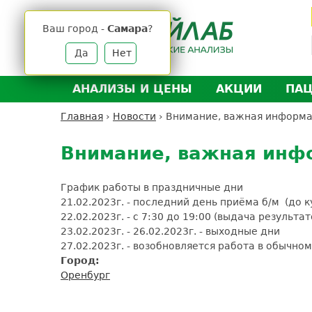
Jump
to
Ваш город -
Самара
?
navigation
Да
Нет
АНАЛИЗЫ И ЦЕНЫ
АКЦИИ
ПА
Анализы и цены
Л
Главная
›
Новости
›
Внимание, важная информа
Вы
Back
Где сдать анализы
Д
здесь
to
Внимание, важная инф
Выезд на дом
Д
top
Подготовка к анализам
О
График работы в праздничные дни
Расшифровка анализов
У
21.02.2023г. - последний день приёма б/м (до к
22.02.2023г. - с 7:30 до 19:00 (выдача резуль
Н
23.02.2023г. - 26.02.2023г. - выходные д
27.02.2023г. - возобновляется работа в обыч
Город:
Оренбург