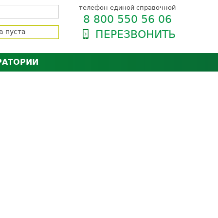
телефон единой справочной
8 800 550 56 06
а пуста
ПЕРЕЗВОНИТЬ
РАТОРИИ
нёра
зии и сертификаты
оль качества
орию
сии
енты
ти пациентов