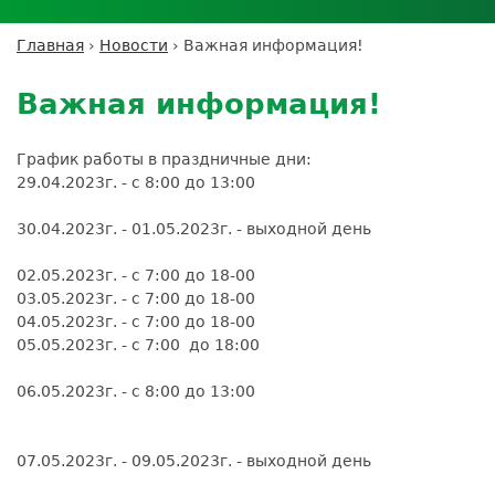
Личный кабинет пациента
Личный кабинет врача
Личный
Где сдать анализы
кабинет
Лицензии и сертификаты
Дисконтная программа
Сотрудничество
Выезд на дом
Главная
›
Новости
›
Важная информация!
партнёра
Вы
Контроль качества
Back
ДМС
Экскурсия в
Подготовка к анализам
Сотрудничество
здесь
to
лабораторию
Важная информация!
Вакансии
Обратная связь
Расшифровка анализов
top
Экскурсия в
Документы
Усиление профилактических мер для
лабораторию
График работы в праздничные дни:
безопасности пациентов
29.04.2023г. - с 8:00 до 13:00
Налоговый вычет
30.04.2023г. - 01.05.2023г. - выходной день
02.05.2023г. - с 7:00 до 18-00
03.05.2023г. - с 7:00 до 18-00
04.05.2023г. - с 7:00 до 18-00
05.05.2023г. - с 7:00 до 18:00
06.05.2023г. - с 8:00 до 13:00
07.05.2023г. - 09.05.2023г. - выходной день