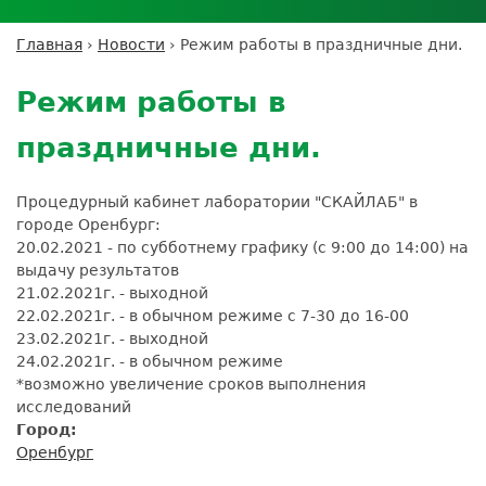
Личный кабинет пациента
Личный кабинет врача
Личный
Где сдать анализы
кабинет
Лицензии и сертификаты
Дисконтная программа
Сотрудничество
Выезд на дом
Главная
›
Новости
›
Режим работы в праздничные дни.
партнёра
Вы
Контроль качества
Back
ДМС
Экскурсия в
Подготовка к анализам
Сотрудничество
здесь
to
лабораторию
Режим работы в
Вакансии
Обратная связь
Расшифровка анализов
top
Экскурсия в
Документы
Усиление профилактических мер для
праздничные дни.
лабораторию
безопасности пациентов
Налоговый вычет
Процедурный кабинет лаборатории "СКАЙЛАБ" в
городе Оренбург:
20.02.2021 - по субботнему графику (с 9:00 до 14:00) на
выдачу результатов
21.02.2021г. - выходной
22.02.2021г. - в обычном режиме с 7-30 до 16-00
23.02.2021г. - выходной
24.02.2021г. - в обычном режиме
*возможно увеличение сроков выполнения
исследований
Город:
Оренбург