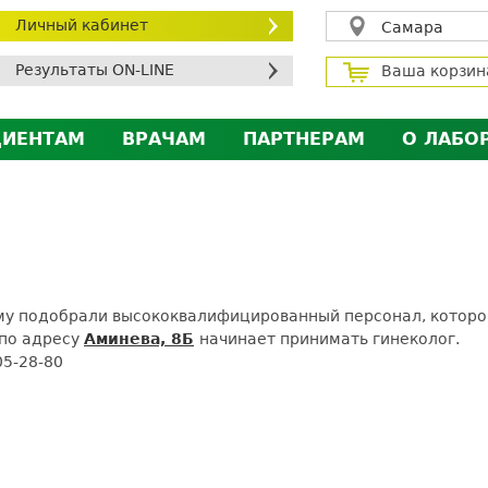
Личный кабинет
Самара
Результаты ON-LINE
Ваша корзин
ЦИЕНТАМ
ВРАЧАМ
ПАРТНЕРАМ
О ЛАБО
ичный кабинет пациента
Личный кабинет врача
Личный кабинет парт
Лицен
исконтная программа
Сотрудничество
Сотрудничество
Контр
МС
Экскурсия в лабораторию
Экскурсия в лаборат
Вакан
братная связь
Докум
силение профилактических мер для безопаснос
му подобрали высококвалифицированный персонал, которо
по адресу
Аминева, 8Б
начинает принимать гинеколог.
алоговый вычет
05-28-80