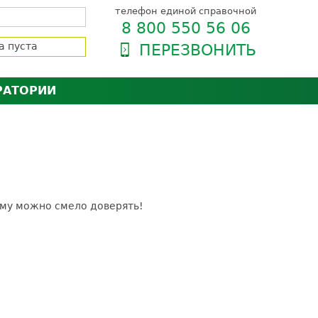
телефон единой справочной
8 800 550 56 06
а пуста
ПЕРЕЗВОНИТЬ
РАТОРИИ
нёра
зии и сертификаты
оль качества
орию
сии
енты
ти пациентов
му можно смело доверять!