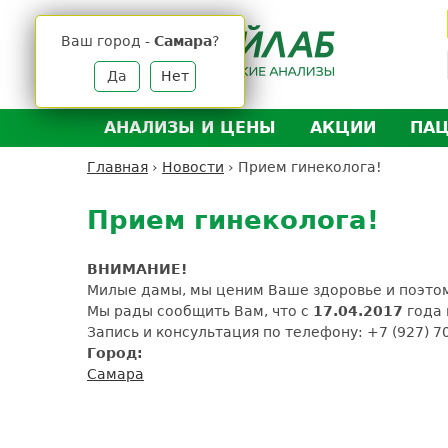
Jump
to
Ваш город -
Самара
?
navigation
Да
Нет
АНАЛИЗЫ И ЦЕНЫ
АКЦИИ
ПА
Анализы и цены
Л
Главная
›
Новости
›
Прием гинеколога!
Вы
Back
Где сдать анализы
Д
здесь
to
Прием гинеколога!
Выезд на дом
Д
top
Подготовка к анализам
О
ВНИМАНИЕ!
Расшифровка анализов
У
Милые дамы, мы ценим Ваше здоровье и поэто
Мы рады сообщить Вам, что с
17.04.2017
года 
Н
Запись и консультация по телефону: +7 (927) 7
Город:
Самара