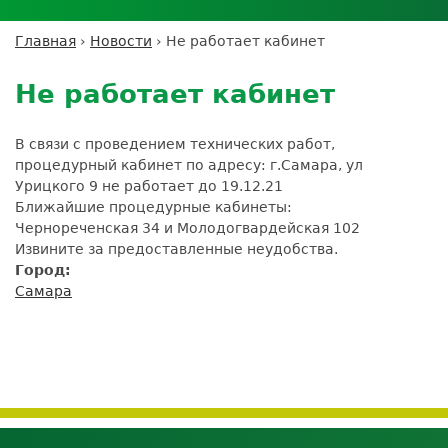
Личный кабинет пациента
Личный кабинет врача
Личный
Где сдать анализы
кабинет
Лицензии и сертификаты
Дисконтная программа
Сотрудничество
Выезд на дом
Главная
›
Новости
›
Не работает кабинет
партнёра
Вы
Контроль качества
Back
ДМС
Экскурсия в
Подготовка к анализам
Сотрудничество
здесь
to
лабораторию
Не работает кабинет
Вакансии
Обратная связь
Расшифровка анализов
top
Экскурсия в
Документы
Усиление профилактических мер для
лабораторию
В связи с проведением технических работ,
безопасности пациентов
процедурный кабинет по адресу: г.Самара, ул
Налоговый вычет
Урицкого 9 не работает до 19.12.21
Ближайшие процедурные кабинеты:
Чернореченская 34 и Молодогвардейская 102
Извините за предоставленные неудобства.
Город:
Самара