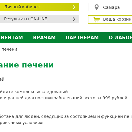
Личный кабинет
Самара
Результаты ON-LINE
Ваша корзин
ЦИЕНТАМ
ВРАЧАМ
ПАРТНЕРАМ
О ЛАБО
ичный кабинет пациента
Личный кабинет врача
Личный кабинет парт
Лицен
 печени
исконтная программа
Сотрудничество
Сотрудничество
Контр
ание печени
МС
Экскурсия в лабораторию
Экскурсия в лаборат
Вакан
братная связь
Докум
ей.
силение профилактических мер для безопаснос
ройдите комплекс исследований
алоговый вычет
и ранней диагностики заболеваний всего за 999 рублей.
отана для людей, следящих за состоянием и функцией пече
ривычных условиях: