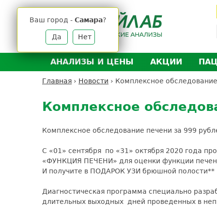
Jump
to
Ваш город -
Самара
?
navigation
Да
Нет
АНАЛИЗЫ И ЦЕНЫ
АКЦИИ
ПА
Анализы и цены
Л
Главная
›
Новости
›
Комплексное обследование
Вы
Back
Где сдать анализы
Д
здесь
to
Комплексное обследов
Выезд на дом
Д
top
Подготовка к анализам
О
Комплексное обследование печени за 999 рубл
Расшифровка анализов
У
С «01» сентября по «31» октября 2020 года п
Н
«ФУНКЦИЯ ПЕЧЕНИ» для оценки функции печени 
И получите в ПОДАРОК УЗИ брюшной полости**
Диагностическая программа специально разраб
длительных выходных дней проведенных в неп