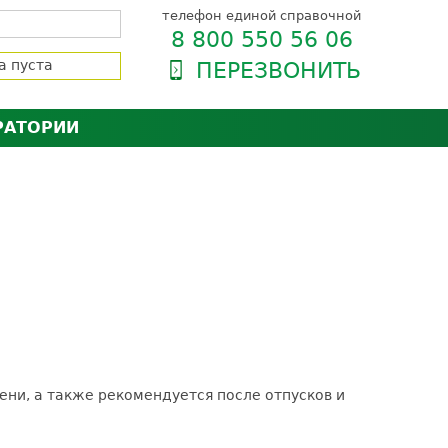
телефон единой справочной
8 800 550 56 06
а пуста
ПЕРЕЗВОНИТЬ
РАТОРИИ
нёра
зии и сертификаты
оль качества
орию
сии
енты
ти пациентов
ни, а также рекомендуется после отпусков и