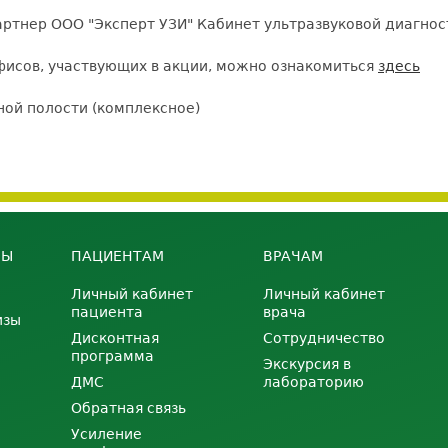
партнер ООО "Эксперт УЗИ" Кабинет ультразвуковой диагно
фисов, участвующих в акции, можно ознакомиться
здесь
ной полости (комплексное)
НЫ
ПАЦИЕНТАМ
ВРАЧАМ
Личный кабинет
Личный кабинет
пациента
врача
изы
Дисконтная
Сотрудничество
программа
Экскурсия в
ДМС
лабораторию
Обратная связь
Усиление