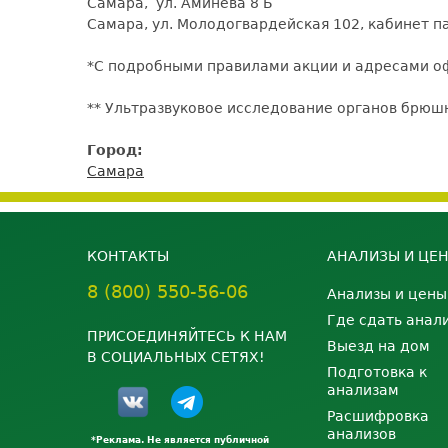
Самара, ул. Аминева 8 Б
Самара, ул. Молодогвардейская 102, кабинет 
*С подробными правилами акции и адресами о
** Ультразвуковое исследование органов брюш
Город:
Самара
КОНТАКТЫ
АНАЛИЗЫ И ЦЕ
8 (800) 550-56-06
Анализы и цены
Где сдать анал
ПРИСОЕДИНЯЙТЕСЬ К НАМ
Выезд на дом
В СОЦИАЛЬНЫХ СЕТЯХ!
Подготовка к
анализам
Расшифровка
анализов
*Реклама. Не является публичной