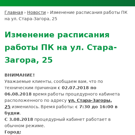
Личный кабинет пациента
Личный кабинет врача
Личный
Где сдать анализы
кабинет
Лицензии и сертификаты
Дисконтная программа
Сотрудничество
Выезд на дом
Главная
›
Новости
›
Изменение расписания работы ПК
партнёра
Вы
Контроль качества
на ул. Стара-Загора, 25
ДМС
Экскурсия в
Подготовка к анализам
Сотрудничество
здесь
Back
лабораторию
Вакансии
Обратная связь
Расшифровка анализов
to
Экскурсия в
Изменение расписания
Документы
top
Усиление профилактических мер для
лабораторию
безопасности пациентов
работы ПК на ул. Стара-
Налоговый вычет
Загора, 25
ВНИМАНИЕ!
Уважаемые клиенты, сообщаем вам, что по
техническим причинам
c 02.07.2018 по
06.08.2018
время работы процедурного кабинета
расположенного по адресу
ул. Стара-Загоры,
25
изменилось. Время работы:
с 7:30 до 16:00 в
будни
.
С 3.08.2018
процедурный кабинет работает в
обычном режиме.
Город: