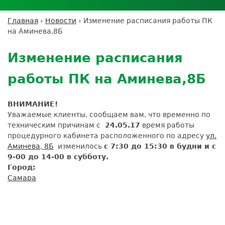
Личный кабинет пациента
Личный кабинет врача
Личный
Где сдать анализы
кабинет
Лицензии и сертификаты
Дисконтная программа
Сотрудничество
Выезд на дом
Главная
›
Новости
›
Изменение расписания работы ПК
партнёра
Вы
Контроль качества
на Аминева,8Б
ДМС
Экскурсия в
Подготовка к анализам
Сотрудничество
здесь
Back
лабораторию
Вакансии
Обратная связь
Расшифровка анализов
to
Экскурсия в
Изменение расписания
Документы
top
Усиление профилактических мер для
лабораторию
безопасности пациентов
работы ПК на Аминева,8Б
Налоговый вычет
ВНИМАНИЕ!
Уважаемые клиенты, сообщаем вам, что временно по
техническим причинам с
24.05.17
время работы
процедурного кабинета расположенного по адресу
ул.
Аминева, 8Б
изменилось
с 7:30 до 15:30 в будни и с
9-00 до 14-00 в субботу.
Город:
Самара