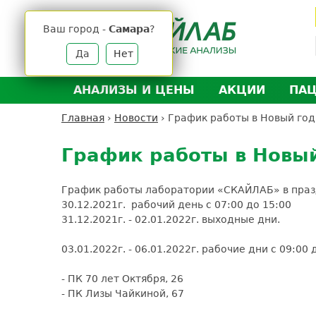
Jump
to
Ваш город -
Самара
?
navigation
Да
Нет
АНАЛИЗЫ И ЦЕНЫ
АКЦИИ
ПА
Анализы и цены
Л
Главная
›
Новости
›
График работы в Новый год
Вы
Back
Где сдать анализы
Д
здесь
to
График работы в Новы
Выезд на дом
Д
top
Подготовка к анализам
О
График работы лаборатории «СКАЙЛАБ» в празд
Расшифровка анализов
У
30.12.2021г. рабочий день с 07:00 до 15:00
31.12.2021г. - 02.01.2022г. выходные дни.
Н
03.01.2022г. - 06.01.2022г. рабочие дни с 09:00 
- ПК 70 лет Октября, 26
- ПК Лизы Чайкиной, 67