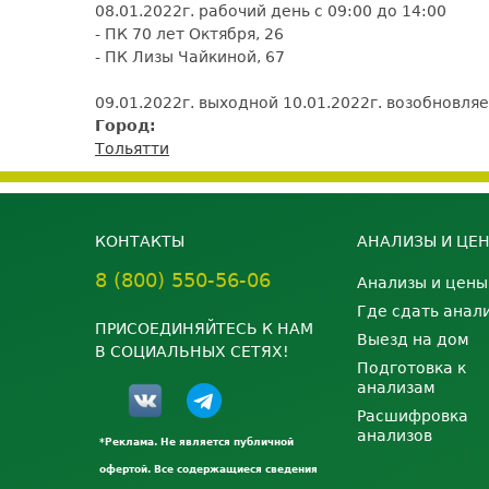
08.01.2022г. рабочий день с 09:00 до 14:00
- ПК 70 лет Октября, 26
- ПК Лизы 
09.01.2022г. выходной 10.01.2022г. возобновля
Город:
Тольятти
КОНТАКТЫ
АНАЛИЗЫ И ЦЕ
8 (800) 550-56-06
Анализы и цены
Где сдать анал
ПРИСОЕДИНЯЙТЕСЬ К НАМ
Выезд на дом
В СОЦИАЛЬНЫХ СЕТЯХ!
Подготовка к
анализам
Расшифровка
анализов
*Реклама. Не является публичной
офертой. Все содержащиеся сведения