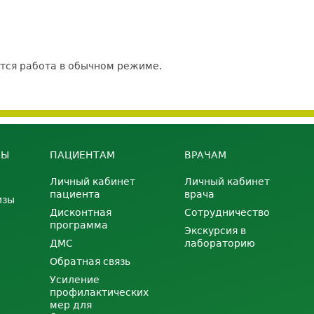
Чайкиной, 67
ется работа в обычном режиме.
НЫ
ПАЦИЕНТАМ
ВРАЧАМ
Личный кабинет
Личный кабинет
пациента
врача
изы
Дисконтная
Сотрудничество
программа
Экскурсия в
ДМС
лабораторию
Обратная связь
Усиление
профилактических
мер для