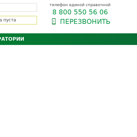
телефон единой справочной
8 800 550 56 06
а пуста
ПЕРЕЗВОНИТЬ
РАТОРИИ
нёра
зии и сертификаты
оль качества
орию
сии
енты
ти пациентов