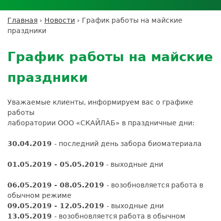
Личный кабинет пациента
Личный кабинет врача
Личный
Где сдать анализы
кабинет
Лицензии и сертификаты
Дисконтная программа
Сотрудничество
Выезд на дом
Главная
›
Новости
›
График работы на майские
партнёра
Вы
Контроль качества
праздники
ДМС
Экскурсия в
Подготовка к анализам
Сотрудничество
здесь
Back
лабораторию
Вакансии
Обратная связь
Расшифровка анализов
to
Экскурсия в
График работы на майские
Документы
top
Усиление профилактических мер для
лабораторию
безопасности пациентов
праздники
Налоговый вычет
Уважаемые клиенты, информируем вас о графике
работы
лаборатории ООО «СКАЙЛАБ» в праздничные дни:
30.04.2019
- последний день забора биоматериала
01.05.2019 - 05.05.2019
- выходные дни
06.05.2019 - 08.05.2019
- возобновляется работа в
обычном режиме
09.05.2019 - 12.05.2019
- выходные дни
13.05.2019
- возобновляется работа в обычном