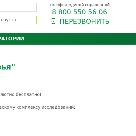
телефон единой справочной
8 800 550 56 06
а пуста
ПЕРЕЗВОНИТЬ
РАТОРИИ
нёра
зии и сертификаты
оль качества
ья"
орию
сии
енты
ти пациентов
олютно бесплатно!
ескому комплексу исследований: