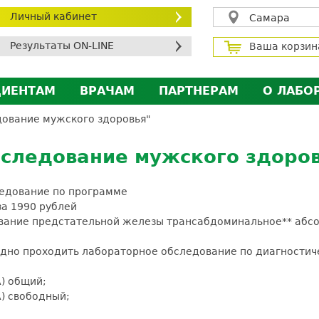
Личный кабинет
Самара
Результаты ON-LINE
Ваша корзин
ЦИЕНТАМ
ВРАЧАМ
ПАРТНЕРАМ
О ЛАБО
ичный кабинет пациента
Личный кабинет врача
Личный кабинет парт
Лицен
дование мужского здоровья"
исконтная программа
Сотрудничество
Сотрудничество
Контр
бследование мужского здоров
МС
Экскурсия в лабораторию
Экскурсия в лаборат
Вакан
братная связь
Докум
ледование по программе
силение профилактических мер для безопаснос
 1990 рублей
ование предстательной железы трансабдоминальное** абс
алоговый вычет
дно проходить лабораторное обследование по диагностич
) общий;
) свободный;