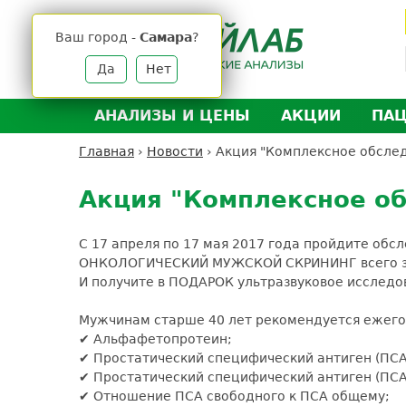
Jump
to
Ваш город -
Самара
?
navigation
Да
Нет
АНАЛИЗЫ И ЦЕНЫ
АКЦИИ
ПА
Анализы и цены
Л
Главная
›
Новости
›
Акция "Комплексное обсле
Вы
Back
Где сдать анализы
Д
здесь
to
Акция "Комплексное о
Выезд на дом
Д
top
Подготовка к анализам
О
С 17 апреля по 17 мая 2017 года пройдите обс
Расшифровка анализов
У
ОНКОЛОГИЧЕСКИЙ МУЖСКОЙ СКРИНИНГ всего за
И получите в ПОДАРОК ультразвуковое исслед
Н
Мужчинам старше 40 лет рекомендуется ежего
✔ Альфафетопротеин;
✔ Простатический специфический антиген (ПСА
✔ Простатический специфический антиген (ПСА
✔ Отношение ПСА свободного к ПСА общему;