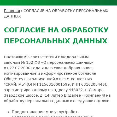
Личный кабинет пациента
Личный кабинет врача
Личный
Где сдать анализы
кабинет
Лицензии и сертификаты
Дисконтная программа
Сотрудничество
Выезд на дом
Главная
›
СОГЛАСИЕ НА ОБРАБОТКУ ПЕРСОНАЛЬНЫХ
партнёра
Вы
Контроль качества
ДАННЫХ
ДМС
Экскурсия в
Подготовка к анализам
Сотрудничество
здесь
Back
лабораторию
Вакансии
Обратная связь
Расшифровка анализов
to
Экскурсия в
СОГЛАСИЕ НА ОБРАБОТКУ
Документы
top
Усиление профилактических мер для
лабораторию
безопасности пациентов
ПЕРСОНАЛЬНЫХ ДАННЫХ
Налоговый вычет
Настоящим в соответствии с Федеральным
законом № 152-ФЗ «О персональных данных»
от 27.07.2006 года я даю свое добровольное,
мотивированное и информированное согласие
Обществу с ограниченной ответственностью
"СКАЙЛАБ" (ОГРН 1156316001599, ИНН 6316205446),
зарегистрированному по адресу 443022, г. Самара,
Заводское шоссе, д. 14, литер В (далее - Компания) на
обработку персональных данных в следующих целях:
Предоставление мне услуг/работ